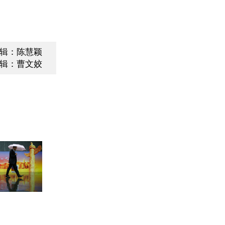
辑：陈慧颖
辑：曹文姣