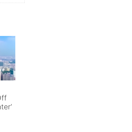
ff
nter’