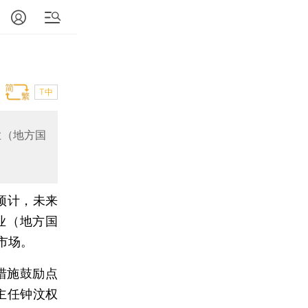
T中
业（地方国
预计，未来
业（地方国
市场。
措施鼓励点
主任钟汶权