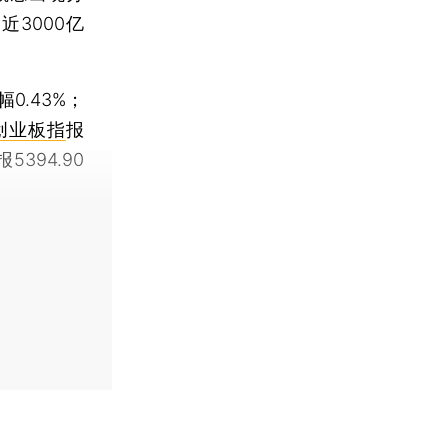
3000亿
幅0.43%；
创业板指
报
报5394.90