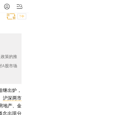
T中
长政策的推
对A股市场
相继出炉，
）
沪深两市
房地产、金
概念出现分