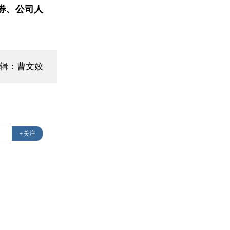
券、公司人
编辑：曹文姣
+关注