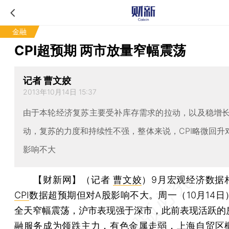
金融
CPI超预期 两市放量窄幅震荡
记者 曹文姣
2013年10月14日 15:37
由于本轮经济复苏主要受补库存需求的拉动，以及稳增
动，复苏的力度和持续性不强，整体来说，CPI略微回升
影响不大
【财新网】（记者
曹文姣
）
9月宏观经济数据
CPI
数据超预期但对A股影响不大。周一（10月14日
全天窄幅震荡，沪市表现强于深市，此前表现活跃的
融服务成为领跌主力，有色金属走弱，上海自贸区