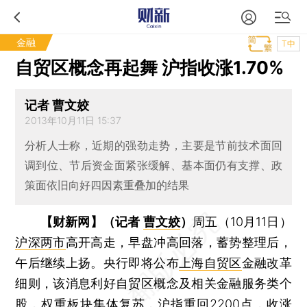
金融
T中
自贸区概念再起舞 沪指收涨1.70%
记者 曹文姣
2013年10月11日 15:37
分析人士称，近期的强劲走势，主要是节前技术面回
调到位、节后资金面紧张缓解、基本面仍有支撑、政
策面依旧向好四因素重叠加的结果
【财新网】（记者
曹文姣
）
周五（10月11日）
沪深两市
高开高走，早盘冲高回落，蓄势整理后，
午后继续上扬。央行即将公布
上海自贸区
金融改革
细则，该消息利好自贸区概念及相关金融服务类个
股，权重板块集体复苏，
沪指
重回2200点，收涨