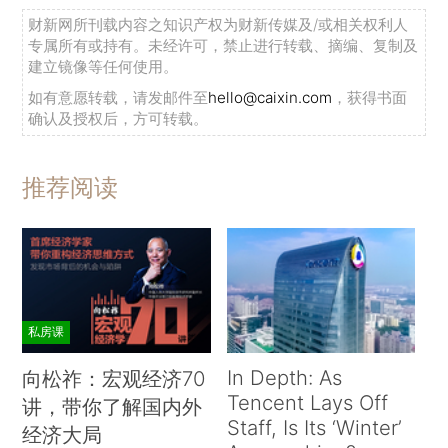
财新网所刊载内容之知识产权为财新传媒及/或相关权利人
专属所有或持有。未经许可，禁止进行转载、摘编、复制及
建立镜像等任何使用。
如有意愿转载，请发邮件至
hello@caixin.com
，获得书面
确认及授权后，方可转载。
推荐阅读
私房课
In Depth: As
向松祚：宏观经济70
Tencent Lays Off
讲，带你了解国内外
Staff, Is Its ‘Winter’
经济大局