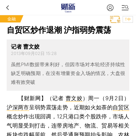
金融
T中
自贸区炒作退潮 沪指弱势震荡
记者 曹文姣
2013年09月02日 15:28
虽然PMI数据带来利好，但因市场对本轮经济持续性
缺乏明确预期，在没有增量资金入场的情况，大盘很
难有效突破
【财新网】（记者
曹文姣
）
周一（9月2日）
沪深两市
呈弱势震荡走势，近期如火如荼的
自贸区
概念炒作出现回调，12只港口类个股跌停，市场人
气明显受到打击，连带房地产、物流、贸易等相关
板块也跌幅居前。然后受通胀预期抬头影响，农林