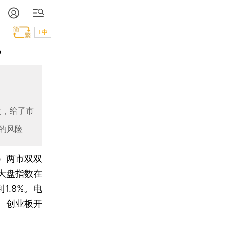
T中
%
盘，给了市
的风险
）
两市
双双
大盘指数在
1.8%。电
。创业板开