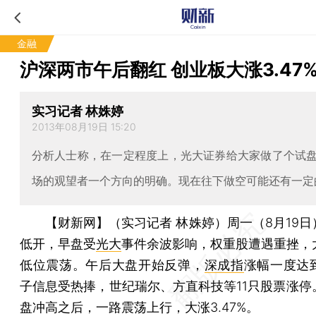
金融
沪深两市午后翻红 创业板大涨3.47
实习记者 林姝婷
2013年08月19日 15:20
分析人士称，在一定程度上，光大证券给大家做了个试
场的观望者一个方向的明确。现在往下做空可能还有一定
【财新网】（实习记者 林姝婷）
周一（8月19日
低开，早盘受
光大
事件余波影响，权重股遭遇重挫，
低位震荡。午后大盘开始反弹，
深成指
涨幅一度达到
子信息受热捧，世纪瑞尔、方直科技等11只股票涨停
盘冲高之后，一路震荡上行，大涨3.47%。