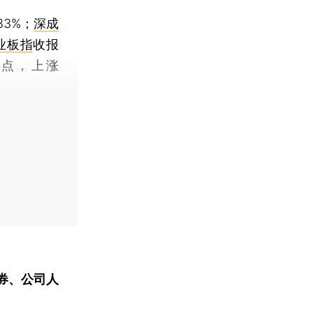
83%；
深成
业板指
收报
77点，上涨
券、公司人