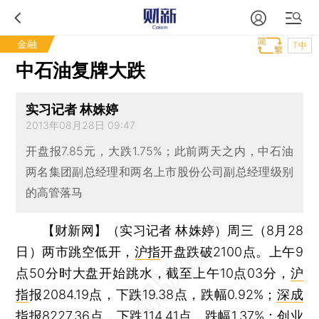
金融
T中
中石油复牌大跌
实习记者 林姝婷
2013年08月28日 09:47
开盘报7.85元，大跌1.75%；此前两天之内，中石油
两名集团副总经理和两名上市股份公司副总经理级别
的高管落马
【财新网】（实习记者 林姝婷）
周三（8月28
日）两市跳空低开，
沪指
开盘跌破2100点。上午9
点50分时大盘开始跳水，截至上午10点03分，
沪
指
报2084.19点，下跌19.38点，跌幅0.92%；
深成
指
报8227.36点，下跌114.41点，跌幅1.37%；
创业