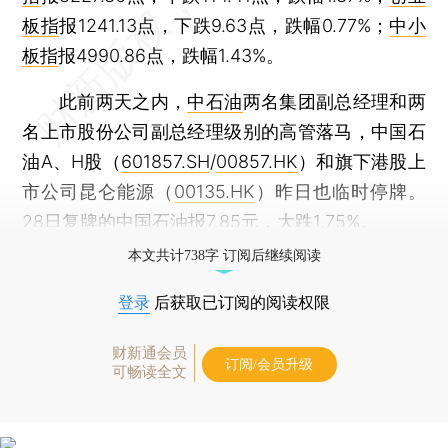
板指
报1241.13点，下跌9.63点，跌幅0.77%；
中小
板指
报4990.86点，跌幅1.43%。
此前两天之内，
中石油
两名集团副总经理和两
名上市股份公司副总经理级别的高管落马，中国石
油A、H股（
601857.SH
/
00857.HK
）和旗下港股上
市公司昆仑能源（
00135.HK
）昨日也临时停牌。
28日复牌的中国石油报7.85元，大跌1.75%。
本文共计738字 订阅后继续阅读
登录
后获取已订阅的阅读权限
财新通会员
订阅/会员升级
可畅读全文