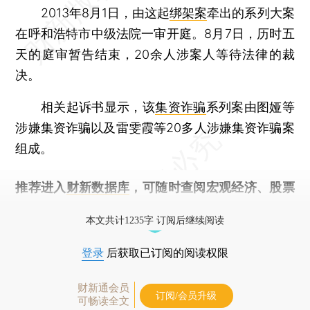
2013年8月1日，由这起
绑架案
牵出的系列大案
在呼和浩特市中级法院一审开庭。8月7日，历时五
天的庭审暂告结束，20余人涉案人等待法律的裁
决。
相关起诉书显示，该
集资诈骗
系列案由图娅等
涉嫌集资诈骗以及雷雯霞等20多人涉嫌集资诈骗案
组成。
推荐进入
财新数据库
，可随时查阅宏观经济、股票
债券、公司人物，财经信息尽在掌握。
本文共计1235字 订阅后继续阅读
登录
后获取已订阅的阅读权限
财新通会员
订阅/会员升级
可畅读全文