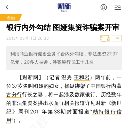
金融
银行内外勾结 图娅集资诈骗案开审
2013年08月11日 20:33
T中
利用商业银行储蓄业务平台内外勾结，非法集资27.37
亿元，20多人被诉，涉案银行员工十几名
【财新网】（记者 温秀
王和岩
）
两年前，一
位37岁名叫图娅的妇女，操纵绑架了
中国银行内蒙
古分行
行长之妻，将一起涉及数家银行、历经数年
的
非法集资
案拱出水面（相关报道详见财新《新世
纪》周刊2011年第38期封面报道“
劫持银行信
用
”）。