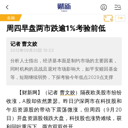
金融
T中
周四早盘两市跌逾1%考验前低
记者 曹文姣
2012年09月20日 10:23
分析人士指出，经济基本面是制约市场的主要因素，
同时机构的且战且退对市场影响大，如平安赎回基金
等，短期继续弱势，下探考验今年低点2029点支撑
【财新网】（记者
曹文姣
）
隔夜欧美股市纷纷
收涨，A股却依然萧瑟。昨日沪深两市在科技股和
午后资源股的带动下震荡微涨，但周四（9月20
日）开盘资源股领跌大盘，科技股也涨势难续，获
利回吐重压下，两市双双低开。