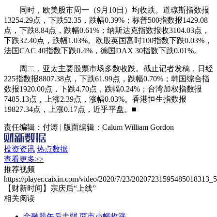
同时，欧美股市周一（9月10日）均收跌。道琼斯指数报
13254.29点，下跌52.35，跌幅0.39%；标普500指数报1429.08
点，下跌8.84点，跌幅0.61%；纳斯达克指数报收3104.03点，
下跌32.40点，跌幅1.03%。欧股英国富时100指数下跌0.03%，
法国CAC 40指数下跌0.4%，德国DAX 30指数下跌0.01%。
周二，亚太主要股票市场多数收跌。截止记者发稿，日经
225指数报8807.38点，下跌61.99点，跌幅0.70%；韩国综合指
数报1920.00点，下跌4.70点，跌幅0.24%；台湾加权指数报
7485.13点，上涨2.39点，涨幅0.03%。香港恒生指数报
19827.34点，上涨0.17点，近乎平盘。■
责任编辑：付涛 | 版面编辑：Calum William Gordon
投资资讯
热点数据
查看更多>>
推荐视频
https://player.caixin.com/video/2020/7/23/20207231595485018313
【财新时间】宗庆后“上线”
相关阅读
金融股午后走弱 两市小幅收涨