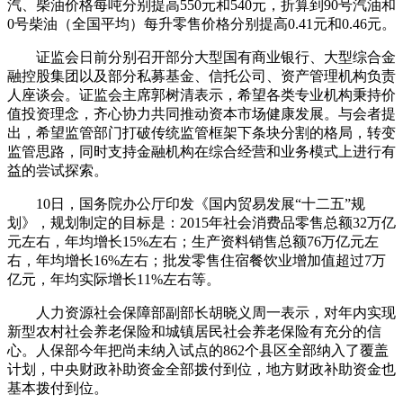
汽、柴油价格每吨分别提高550元和540元，折算到90号汽油和
0号柴油（全国平均）每升零售价格分别提高0.41元和0.46元。
证监会日前分别召开部分大型国有商业银行、大型综合金
融控股集团以及部分私募基金、信托公司、资产管理机构负责
人座谈会。证监会主席郭树清表示，希望各类专业机构秉持价
值投资理念，齐心协力共同推动资本市场健康发展。与会者提
出，希望监管部门打破传统监管框架下条块分割的格局，转变
监管思路，同时支持金融机构在综合经营和业务模式上进行有
益的尝试探索。
10日，国务院办公厅印发《国内贸易发展“十二五”规
划》，规划制定的目标是：2015年社会消费品零售总额32万亿
元左右，年均增长15%左右；生产资料销售总额76万亿元左
右，年均增长16%左右；批发零售住宿餐饮业增加值超过7万
亿元，年均实际增长11%左右等。
人力资源社会保障部副部长胡晓义周一表示，对年内实现
新型农村社会养老保险和城镇居民社会养老保险有充分的信
心。人保部今年把尚未纳入试点的862个县区全部纳入了覆盖
计划，中央财政补助资金全部拨付到位，地方财政补助资金也
基本拨付到位。