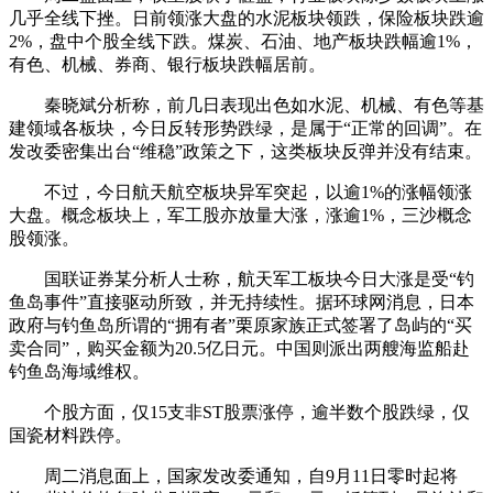
几乎全线下挫。日前领涨大盘的水泥板块领跌，保险板块跌逾
2%，盘中个股全线下跌。煤炭、石油、地产板块跌幅逾1%，
有色、机械、券商、银行板块跌幅居前。
秦晓斌分析称，前几日表现出色如水泥、机械、有色等基
建领域各板块，今日反转形势跌绿，是属于“正常的回调”。在
发改委密集出台“维稳”政策之下，这类板块反弹并没有结束。
不过，今日航天航空板块异军突起，以逾1%的涨幅领涨
大盘。概念板块上，军工股亦放量大涨，涨逾1%，三沙概念
股领涨。
国联证券某分析人士称，航天军工板块今日大涨是受“钓
鱼岛事件”直接驱动所致，并无持续性。据环球网消息，日本
政府与钓鱼岛所谓的“拥有者”栗原家族正式签署了岛屿的“买
卖合同”，购买金额为20.5亿日元。中国则派出两艘海监船赴
钓鱼岛海域维权。
个股方面，仅15支非ST股票涨停，逾半数个股跌绿，仅
国瓷材料跌停。
周二消息面上，国家发改委通知，自9月11日零时起将