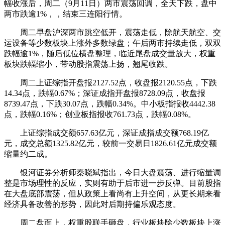
幅收涨后，周二（9月11日）两市震荡回调，全天下跌，盘中
两市跌逾1%，，结束三连阳行情。
周二早盘沪深两市跳空低开，震荡走低，除航天航空、交
运设备等少数板块上涨外多数绿盘；午后两市持续走低，双双
跌幅逾1%，随后低位横盘整理，临近尾盘成交量放大，权重
板块跌幅缩小，带动股指震荡上扬，翘尾收跌。
周二上证综指开盘报2127.52点，收盘报2120.55点，下跌
14.34点，跌幅0.67%；深证成指开盘报8728.09点，收盘报
8739.47点，下跌30.07点，跌幅0.34%。中小板指报收4442.38
点，跌幅0.16%；创业板指报收761.73点，跌幅0.08%。
上证综指成交额657.63亿元，深证成指成交额768.19亿
元，成交总额1325.82亿元，较前一交易日1826.61亿元成交额
缩量约二成。
银河证券分析师秦晓斌指出，今日大盘震荡、进行缩量调
整是市场理性的反应，实则有助于后市进一步反弹。目前股指
在大盘底部震荡，但从政策上看尚有上升空间，从更长期来看
经济具备改善的形势，因此对后期持偏乐观态度。
周二盘面上，权重股联手砸盘，行业板块除少数板块上涨