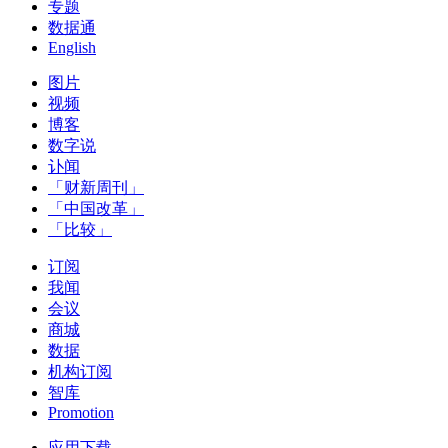
专题
数据通
English
图片
视频
博客
数字说
讣闻
「财新周刊」
「中国改革」
「比较」
订阅
我闻
会议
商城
数据
机构订阅
智库
Promotion
应用下载