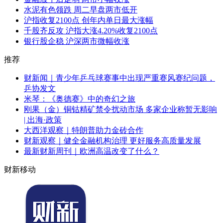
水泥有色领跌 周二早盘两市低开
沪指收复2100点 创年内单日最大涨幅
千股齐反攻 沪指大涨4.20%收复2100点
银行股企稳 沪深两市微幅收涨
推荐
财新闻｜青少年乒乓球赛事中出现严重赛风赛纪问题，
乒协发文
米琴：《奥德赛》中的奇幻之旅
刚果（金）铜钴精矿禁令扰动市场 多家企业称暂无影响
| 出海·政策
大西洋观察｜特朗普助力金砖合作
财新观察｜健全金融机构治理 更好服务高质量发展
最新财新周刊｜欧洲高温改变了什么？
财新移动