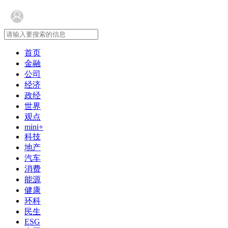
首页
金融
公司
经济
政经
世界
观点
mini+
科技
地产
汽车
消费
能源
健康
环科
民生
ESG