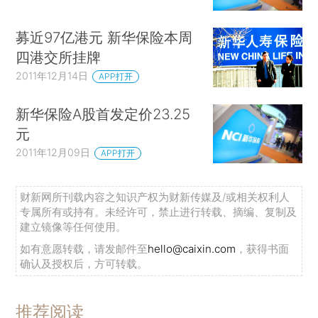
募近97亿港元 新华保险本周
四港交所挂牌
2011年12月14日
APP打开
新华保险A股首发定价23.25
元
2011年12月09日
APP打开
财新网所刊载内容之知识产权为财新传媒及/或相关权利人
专属所有或持有。未经许可，禁止进行转载、摘编、复制及
建立镜像等任何使用。
如有意愿转载，请发邮件至
hello@caixin.com
，获得书面
确认及授权后，方可转载。
推荐阅读