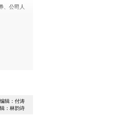
券、公司人
编辑：付涛
辑：林韵诗