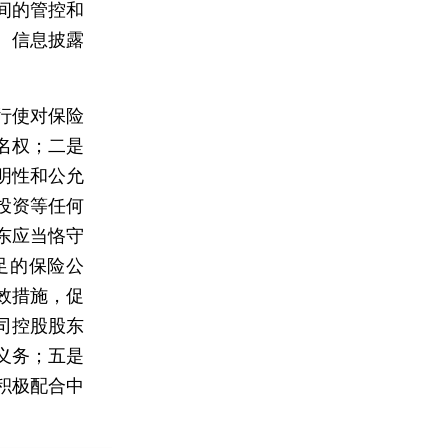
间的管控和
、信息披露
行使对保险
名权；二是
明性和公允
投资等任何
东应当恪守
足的保险公
效措施，促
司控股股东
义务；五是
积极配合中