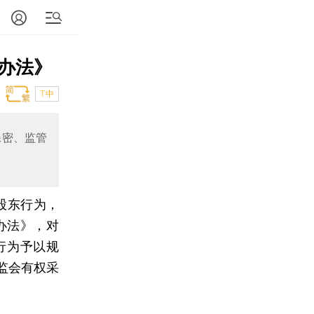
办法》
T中
保密、监管
股东行为，
办法》，对
行为予以规
监会有权采