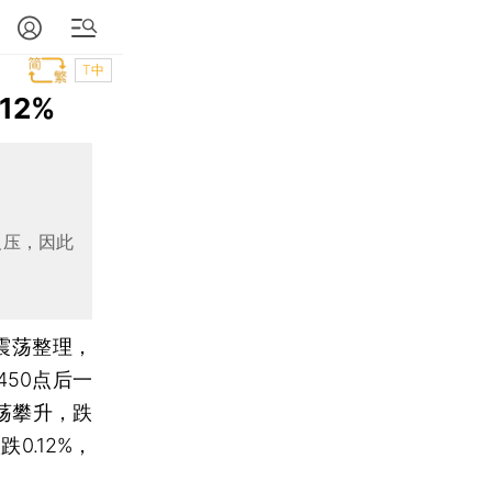
T中
12%
反压，因此
震荡整理，
50点后一
震荡攀升，跌
跌0.12%，