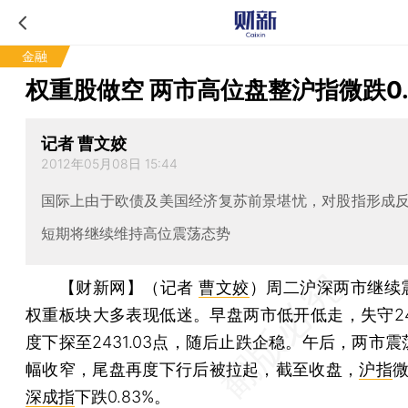
金融
权重股做空 两市高位盘整沪指微跌0.
记者 曹文姣
2012年05月08日 15:44
国际上由于欧债及美国经济复苏前景堪忧，对股指形成
短期将继续维持高位震荡态势
【财新网】（记者
曹文姣
）
周二沪深两市继续
权重板块大多表现低迷。早盘两市低开低走，失守24
度下探至2431.03点，随后止跌企稳。午后，两市
幅收窄，尾盘再度下行后被拉起，截至收盘，
沪指
微
深成指
下跌0.83%。