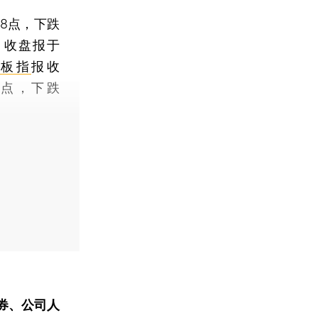
.88点，下跌
点，收盘报于
小板指
报收
72点，下跌
券、公司人