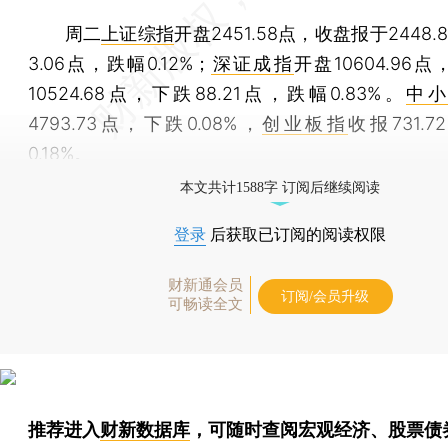
周二
上证综指
开盘2451.58点，收盘报于2448
3.06点，跌幅0.12%；
深证成指
开盘10604.96
10524.68点，下跌88.21点，跌幅0.83%。
中
4793.73点，下跌0.08%，
创业板指
收报731.
0.18%。
本文共计1588字 订阅后继续阅读
登录
后获取已订阅的阅读权限
财新通会员
订阅/会员升级
可畅读全文
推荐进入
财新数据库
，可随时查阅宏观经济、股票债