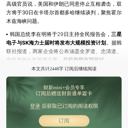
高级官员说，美国和伊朗已同意停止互相袭击，
双
方将于30日在卡塔尔首都多哈继续谈判
，聚焦霍尔
木兹海峡问题。
韩国总统李在明将于29日主持全民报告会，
三星
电子与SK海力士届时将发布大规模投资计划
。据韩
联社报道，两家企业将公布涵盖全罗道、忠清道、
庆尚道的十年投资方案，
总投资额有望超过
本文共计2448字 订阅后继续阅读
财新mini+会员专享
订阅后赠送财新通单篇卡
登录
后获取已订阅的阅读权限
订阅