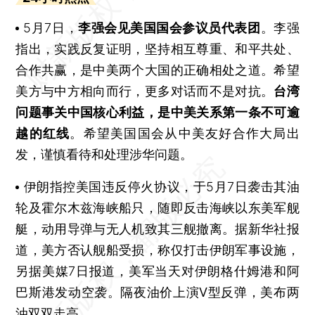
5月7日，
李强会见美国国会参议员代表团
。李强
指出，实践反复证明，坚持相互尊重、和平共处、
合作共赢，是中美两个大国的正确相处之道。希望
美方与中方相向而行，更多对话而不是对抗。
台湾
问题事关中国核心利益，是中美关系第一条不可逾
越的红线
。希望美国国会从中美友好合作大局出
发，谨慎看待和处理涉华问题。
伊朗指控美国违反停火协议
，于5月7日袭击其油
轮及霍尔木兹海峡船只，
随即反击海峡以东美军舰
艇
，动用导弹与无人机致其三舰撤离。据新华社报
道，
美方否认舰船受损，称仅打击伊朗军事设施，
另据美媒7日报道，美军当天对伊朗格什姆港和阿
巴斯港发动空袭。
隔夜油价上演V型反弹，美布两
油双双走高
。