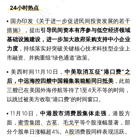
24小时热点
国办印发《关于进一步促进民间投资发展的若干
措施》
，提出
引导民间资本有序参与低空经济领域
基础设施建设，进一步加大政府采购支持中小企业
力度
，持续落实好突破关键核心技术科技型企业上
市融资、并购重组“绿色通道”政策。
美西时间11月10日，
中美取消互征“港口费”之
后，中远海控四艘中国籍集装箱船同日抵美
，此前
三艘已在美国外海停航等待了1至4天不等的时间，
以跳过被美方收取“港口费”的时间窗口。
11月10日，
中港股市消费股集体走强
，港股方
面，
蜜雪集团
、
古茗
、
毛戈平
等个股涨幅显著‌，部
分个股单日涨幅超4%。
A股
消费股同样表现活跃。