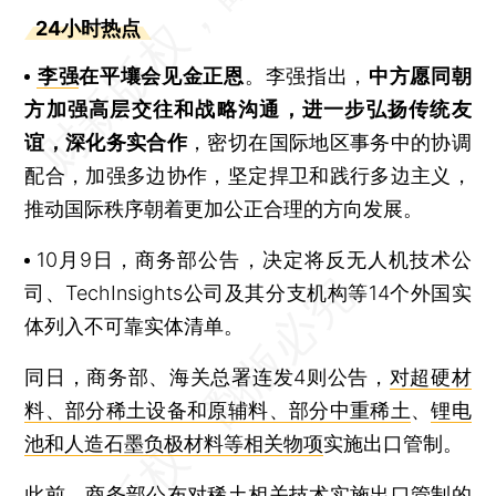
24小时热点
李强
在平壤会见金正恩
。李强指出，
中方愿同朝
方加强高层交往和战略沟通，进一步弘扬传统友
谊，深化务实合作
，密切在国际地区事务中的协调
配合，加强多边协作，坚定捍卫和践行多边主义，
推动国际秩序朝着更加公正合理的方向发展。
10月9日，商务部公告，决定将反无人机技术公
司、TechInsights公司及其分支机构等14个外国实
体列入不可靠实体清单。
同日，商务部、海关总署连发4则公告，
对超硬材
料、部分稀土设备和原辅料、部分中重稀土
、
锂电
池和人造石墨负极材料等相关物项
实施出口管制。
此前，
商务部公布对稀土相关技术实施出口管制的