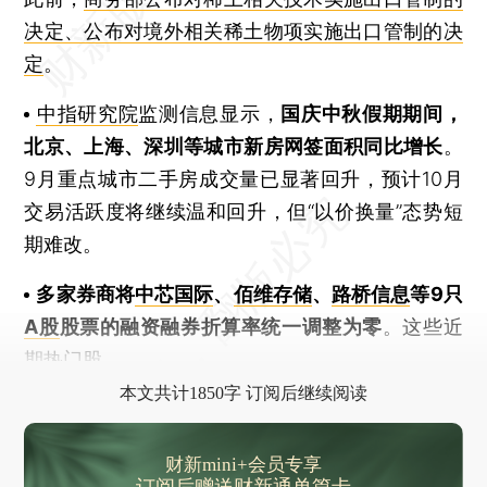
决定、公布对境外相关稀土物项实施出口管制的决
定
。
中指研究院
监测信息显示，
国庆中秋假期期间，
北京、上海、深圳等城市新房网签面积同比增长
。
9月重点城市二手房成交量已显著回升，预计10月
交易活跃度将继续温和回升，但“以价换量”态势短
期难改。
多家券商将
中芯国际
、
佰维存储
、
路桥信息
等9只
A股
股票的融资融券折算率统一调整为零
。这些近
期热门股
本文共计1850字 订阅后继续阅读
财新mini+会员专享
订阅后赠送财新通单篇卡