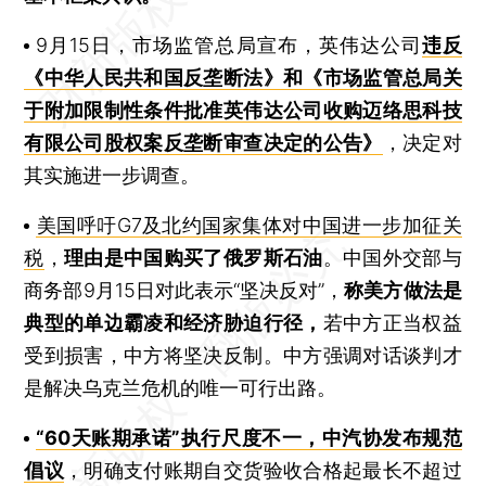
9月15日，市场监管总局宣布，英伟达公司
违反
《中华人民共和国反垄断法》和《市场监管总局关
于附加限制性条件批准英伟达公司收购迈络思科技
有限公司股权案反垄断审查决定的公告》
，决定对
其实施进一步调查。
美国呼吁G7及北约国家集体对中国进一步加征关
税
，
理由是中国购买了俄罗斯石油
。中国外交部与
商务部9月15日对此表示“坚决反对”，
称美方做法是
典型的单边霸凌和经济胁迫行径，
若中方正当权益
受到损害，中方将坚决反制。中方强调对话谈判才
是解决乌克兰危机的唯一可行出路。
“60天账期承诺”执行尺度不一，中汽协发布规范
倡议
，明确支付账期自交货验收合格起最长不超过