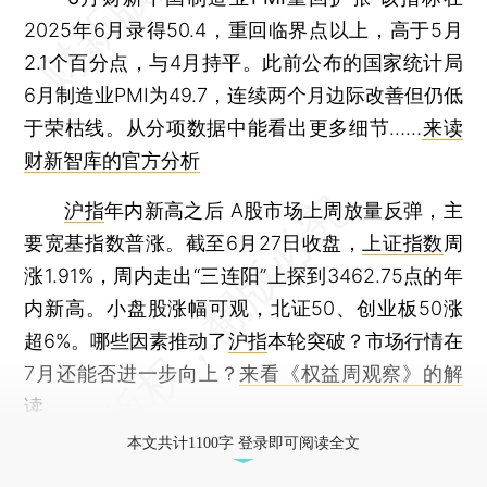
2025年6月录得50.4，重回临界点以上，高于5月
2.1个百分点，与4月持平。此前公布的国家统计局
6月制造业PMI为49.7，连续两个月边际改善但仍低
于荣枯线。从分项数据中能看出更多细节……
来读
财新智库的官方分析
沪指
年内新高之后
A股市场上周放量反弹，主
要宽基指数普涨。截至6月27日收盘，
上证指数
周
涨1.91%，周内走出“三连阳”上探到3462.75点的年
内新高。小盘股涨幅可观，北证50、创业板50涨
超6%。哪些因素推动了
沪指
本轮突破？市场行情在
7月还能否进一步向上？
来看《权益周观察》的解
读
本文共计1100字 登录即可阅读全文