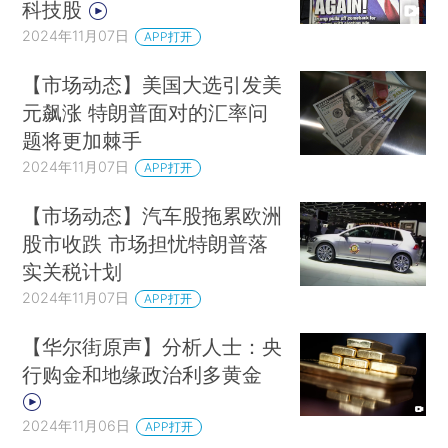
PPP项目遭遇地方政府支付能力坍塌、PPP政策急
科技股
转调整和金融机构因规避政策风险而“抽贷”“断贷”的
2024年11月07日
APP打开
三重冲击。PPP项目是什么？在实践过程中风险隐
【市场动态】美国大选引发美
患何在？2023年11月迎来的新机制有哪些改变？中
元飙涨 特朗普面对的汇率问
央一揽子化债增量政策箭在弦上，业界对PPP相关
题将更加棘手
提出了哪些建议？
来看PPP领域和化解地方债全景
2024年11月07日
APP打开
的专题追踪
【市场动态】汽车股拖累欧洲
我们离“生育友好型社会”还有多远
严峻人口形
股市收跌 市场担忧特朗普落
势下，中国已从抑制性生育政策转向支持性生育政
实关税计划
策。2024年10月28日，国务院办公厅发布《关于
2024年11月07日
APP打开
加快完善生育支持政策体系推动建设生育友好型社
【华尔街原声】分析人士：央
会的若干措施》，围绕生育、育幼、教育、住房、
行购金和地缘政治利多黄金
就业等提出13项具体支持措施。我们距离“生育友好
型社会”还有多远？拆解这个问题，不妨从降低高昂
2024年11月06日
APP打开
的生育、养育、教育这“三育”成本来分析……
来通过