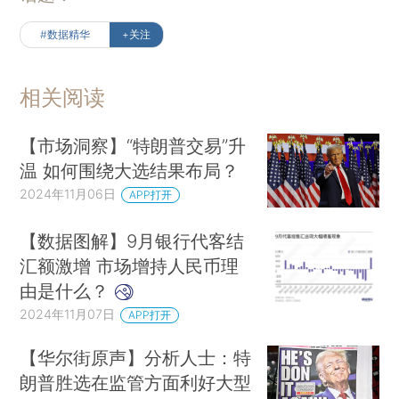
#数据精华
+关注
特朗普胜选为什么被认为利好大型科技股
资产
管理公司Deepwater Asset Management的执行合
相关阅读
伙人Gene Munster认为，特朗普政府将会为企业创
造更为宽松的监管环境，利好大型科技公司。他举
【市场洞察】“特朗普交易”升
例说，谷歌很可能不会被拆分，大企业并购极具潜
温 如何围绕大选结果布局？
力的AI初创公司也将面临更小的监管压力，特斯拉
2024年11月06日
APP打开
则更将受益于宽松的自动驾驶汽车监管政策。不
【数据图解】9月银行代客结
过，Meta可能是一个例外……
来听更多内容
汇额激增 市场增持人民币理
【大市热点】
由是什么？
2024年11月07日
APP打开
业界呼吁加快推进化解存量PPP项目风险
作为
地方隐性债务的重要风险因素之一，PPP项目在近
【华尔街原声】分析人士：特
期再次受到关注。一项业界联合调研显示，存量
朗普胜选在监管方面利好大型