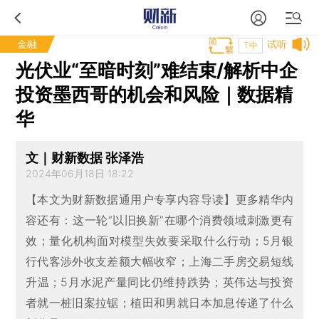
金融
试听
T中
光伏业“至暗时刻”难结束/解析中企
投资墨西哥的机会和风险｜数据精
华
文｜财新数据 张泽浩
2024年06月18日 18:22
【本文为财新数据通用户专享内容导读】更多精华内
容还有：这一轮“以旧换新”在哪个消费领域刺激更有
效；量化机构面对模型失效要采取什么行动；5月银
行代客涉外收支差额大幅收窄；上海二手房交易短线
升温；5月水泥产量同比仍维持跌势；英伟达与投资
者就一桩旧案拉锯；植田和男就日本加息传递了什么