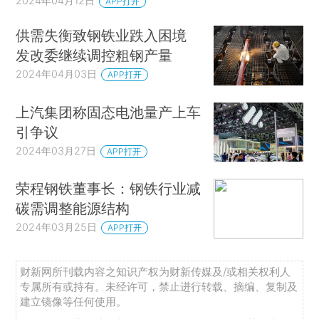
2024年04月12日
APP打开
供需失衡致钢铁业跌入困境
发改委继续调控粗钢产量
2024年04月03日
APP打开
上汽集团称固态电池量产上车
引争议
2024年03月27日
APP打开
荣程钢铁董事长：钢铁行业减
碳需调整能源结构
2024年03月25日
APP打开
财新网所刊载内容之知识产权为财新传媒及/或相关权利人
专属所有或持有。未经许可，禁止进行转载、摘编、复制及
建立镜像等任何使用。