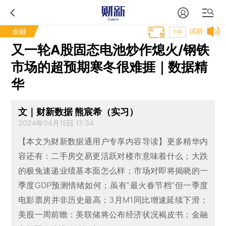
金融
试听
T中
又一轮A股固态电池炒作熄火/钢铁
市场的超预期寒冬很难捱｜数据精
华
文｜财新数据 熊宸希（实习）
2024年04月15日 17:34
【本文为财新数据通用户专享内容导读】更多精华内
容还有：二手房交易更活跃对楼市意味着什么；大跌
的极兔速递业绩基本面怎么样；市场对即将揭晓的一
季度GDP预测情绪如何；虽有“最火春节档”但一季度
电影票房并非历史最高；3月M1同比增速延续下滑；
美股一周前瞻：美联储将公布经济状况褐皮书；金融