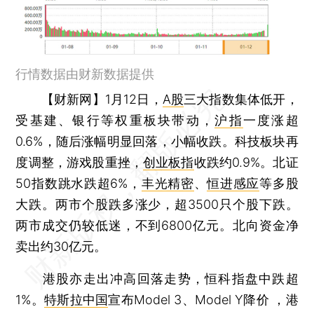
行情数据由财新数据提供
【财新网】
1月12日，
A股
三大指数集体低开，
受基建、银行等权重板块带动，
沪指
一度涨超
0.6%，随后涨幅明显回落，小幅收跌。科技板块再
度调整，游戏股重挫，
创业板指
收跌约0.9%。北证
50指数跳水跌超6%，
丰光精密
、
恒进感应
等多股
大跌。两市个股跌多涨少，超3500只个股下跌。
两市成交仍较低迷，不到6800亿元。北向资金净
卖出约30亿元。
港股亦走出冲高回落走势，恒科指盘中跌超
1%。
特斯拉中国
宣布Model 3、Model Y降价 ，港