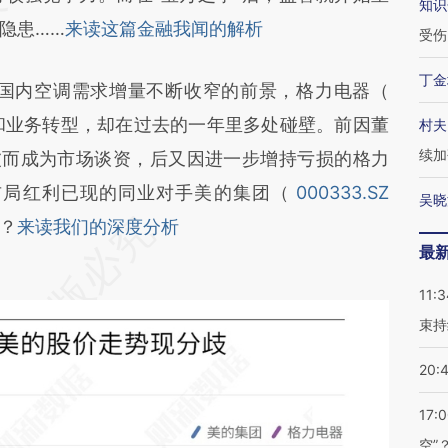
知识
隐患……
来读这篇金融我闻的解析
受伤
丁金
国内空调需求增量不断收窄的前景，格力电器（
和业务转型，却在过去的一年里多处碰壁。前因董
村夫
续加
波而成为市场谈资，后又因进一步增持亏损的格力
布局红利已现的同业对手美的集团（
000333.SZ
吴晓
？
来读我们的深度分析
最
11:3
束持
20:
17:
空”