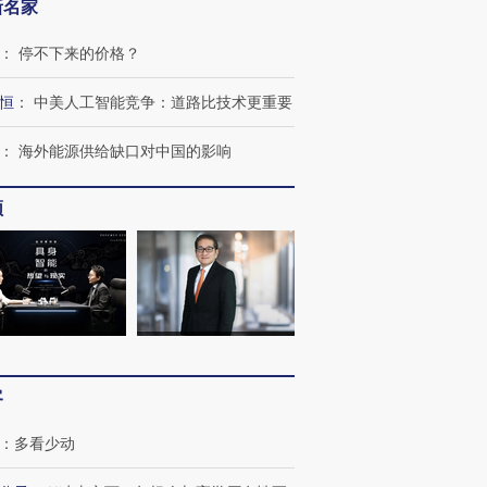
新名家
：
停不下来的价格？
恒
：
中美人工智能竞争：道路比技术更重要
：
海外能源供给缺口对中国的影响
频
客
：
多看少动