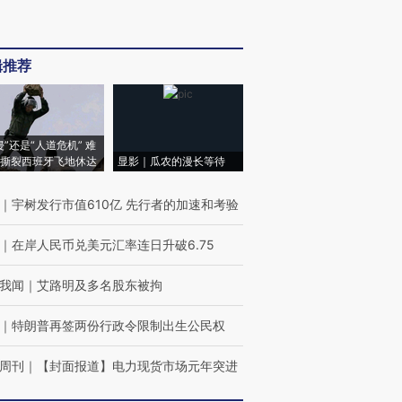
辑推荐
侵”还是“人道危机” 难
撕裂西班牙飞地休达
显影｜瓜农的漫长等待
｜
宇树发行市值610亿 先行者的加速和考验
｜
在岸人民币兑美元汇率连日升破6.75
我闻
｜
艾路明及多名股东被拘
｜
特朗普再签两份行政令限制出生公民权
周刊
｜
【封面报道】电力现货市场元年突进