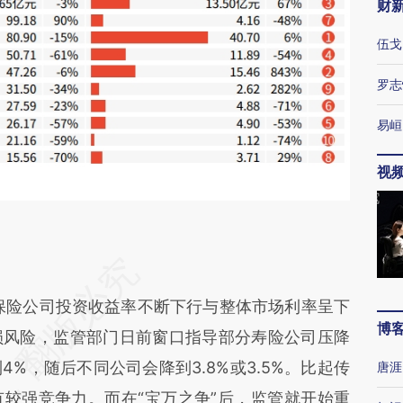
财
伍戈
罗志
易峘
视
保险公司投资收益率不断下行与整体市场利率呈下
博
损风险，监管部门日前窗口指导部分寿险公司压降
%，随后不同公司会降到3.8%或3.5%。比起传
唐涯
较强竞争力。而在“宝万之争”后，监管就开始重