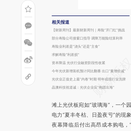
相关报道
【财新周刊】最新财新周刊｜寿险“开门红”挑战
部分寿险公司接窗口指导 调降万能险结算利率
寿险业利差是“浇头”还是“主食”
求解寿险"利差损"
资本降温 光伏行业融资阶段性收紧
今年光伏新增装机预计同比翻番 出口“量增价减”
光伏业正值史上最“内卷”时期 明年或现行业洗牌
晶澳科技祝道诚：光伏企业应“抱团出海”
滩上光伏板宛如“玻璃海”，一个
电力“夏丰冬枯、日盈夜亏”的现
夜幕降临后付出高昂成本购电，