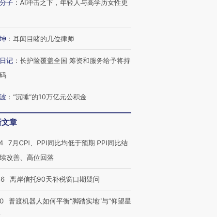
分子
：
AI冲击之下，年轻人与高学历女性更
坤
：
耳闻目睹的几位律师
日记
：
长护险覆盖全国 筹资和服务给予将持
码
波
：
“沉睡”的10万亿元公积金
新文章
4
7月CPI、PPI同比均低于预期 PPI同比结
续改善、高位回落
46
离岸信托90天补税窗口期疑问
00
普渡机器人如何平衡“脚踏实地”与“仰望星
？