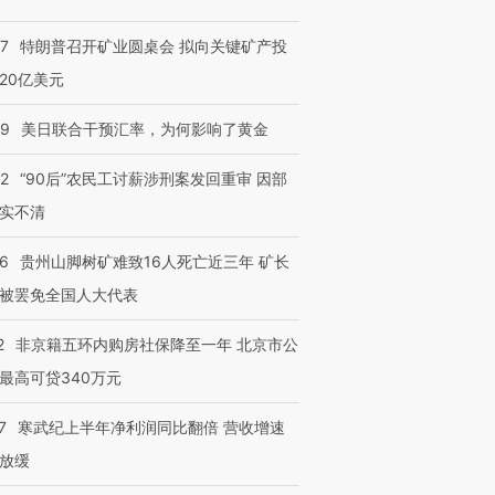
57
特朗普召开矿业圆桌会 拟向关键矿产投
20亿美元
09
美日联合干预汇率，为何影响了黄金
32
“90后”农民工讨薪涉刑案发回重审 因部
实不清
36
贵州山脚树矿难致16人死亡近三年 矿长
被罢免全国人大代表
2
非京籍五环内购房社保降至一年 北京市公
最高可贷340万元
7
寒武纪上半年净利润同比翻倍 营收增速
放缓