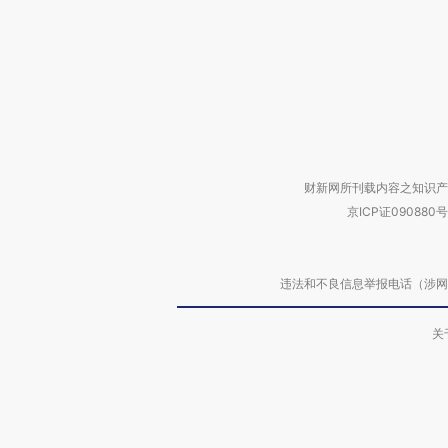
财新网所刊载内容之知识产
京ICP证090880号
违法和不良信息举报电话（涉网络暴力有
关