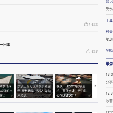
知识
受伤
丁金
1
·
回复
村夫
续加
一回事
吴晓
·
回复
最
13:
分事
致多瑙河
加沙上百万流离失所者困
视线｜HYROX的吸金
马航飞行员
二战沉船与
于“塑料烤箱” 高温引发健
术：是什么让中产们甘
粒摇头丸 尿
12:
露出
康危机
心“花钱找虐”？
毒品
涉罪
11:1