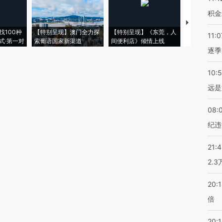
积金
【推广】走
找100种
【特别呈现】澳门全力探
【特别呈现】《东莞，人
会，让数智科
11:0
式·第一对
索葡语国家新渠道
间便利店》倾情上线
业
逐季
10:
远是
08:
纪违
21:
2.
20:
倍
20:1