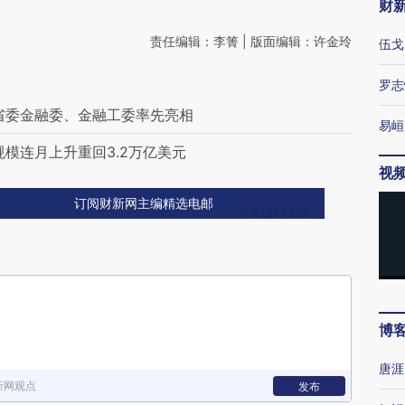
财
责任编辑：李箐 | 版面编辑：许金玲
伍戈
罗志
省委金融委、金融工委率先亮相
易峘
模连月上升重回3.2万亿美元
视
订阅财新网主编精选电邮
博
唐涯
新网观点
发布