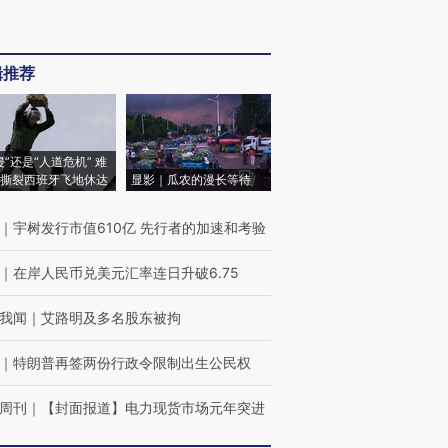
辑推荐
侵”还是“人道危机” 难
撕裂西班牙飞地休达
显影｜瓜农的漫长等待
｜
宇树发行市值610亿 先行者的加速和考验
｜
在岸人民币兑美元汇率连日升破6.75
我闻
｜
艾路明及多名股东被拘
｜
特朗普再签两份行政令限制出生公民权
周刊
｜
【封面报道】电力现货市场元年突进