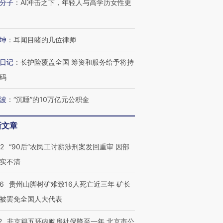
分子
：
AI冲击之下，年轻人与高学历女性更
坤
：
耳闻目睹的几位律师
日记
：
长护险覆盖全国 筹资和服务给予将持
码
波
：
“沉睡”的10万亿元公积金
新文章
32
“90后”农民工讨薪涉刑案发回重审 因部
实不清
跨国走私7万
视线｜被称为“蟑螂”的印
视线｜“入侵”还是“人道危
检体内含3种
度Z世代 用街头抗争将教
机”？难民潮撕裂西班牙
秘鲁纳斯
36
贵州山脚树矿难致16人死亡近三年 矿长
育部长拱下台
飞地休达
13人遇难
被罢免全国人大代表
2
非京籍五环内购房社保降至一年 北京市公