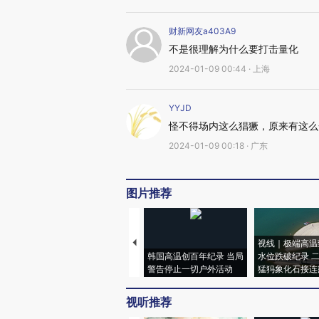
财新网友a403A9
不是很理解为什么要打击量化
2024-01-09 00:44 · 上海
YYJD
怪不得场内这么猖獗，原来有这么
2024-01-09 00:18 · 广东
图片推荐
视线｜极端高温
韩国高温创百年纪录 当局
水位跌破纪录 
警告停止一切户外活动
猛犸象化石接连
视听推荐