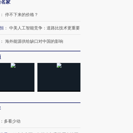
新名家
：
停不下来的价格？
恒
：
中美人工智能竞争：道路比技术更重要
：
海外能源供给缺口对中国的影响
频
客
：
多看少动