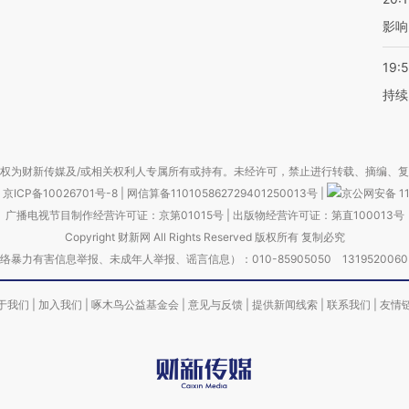
影响
19:5
持续
权为财新传媒及/或相关权利人专属所有或持有。未经许可，禁止进行转载、摘编、
京ICP备10026701号-8
|
网信算备110105862729401250013号
|
京公网安备 11
广播电视节目制作经营许可证：京第01015号
|
出版物经营许可证：第直100013号
Copyright 财新网 All Rights Reserved 版权所有 复制必究
害信息举报、未成年人举报、谣言信息）：010-85905050 13195200605 举报邮
于我们
|
加入我们
|
啄木鸟公益基金会
|
意见与反馈
|
提供新闻线索
|
联系我们
|
友情