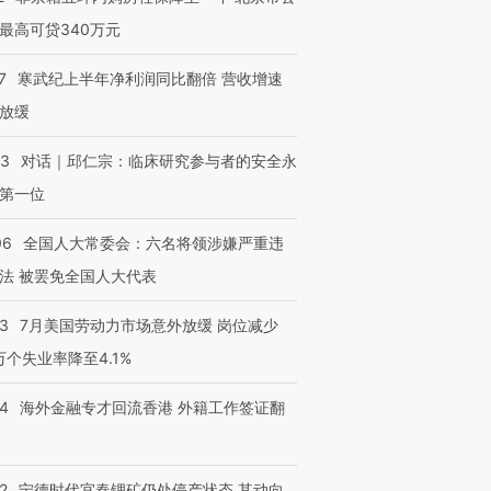
最高可贷340万元
进第四届链博
【商旅对话】华住集团
技“链”接产
【特别呈现】寻找100种
CFO：不靠规模取胜，华
【特别呈
7
寒武纪上半年净利润同比翻倍 营收增速
有意思的生活方式·第三对
住三大增长引擎是什么？
有意思的
放缓
53
对话｜邱仁宗：临床研究参与者的安全永
第一位
06
全国人大常委会：六名将领涉嫌严重违
法 被罢免全国人大代表
43
7月美国劳动力市场意外放缓 岗位减少
3万个失业率降至4.1%
14
海外金融专才回流香港 外籍工作签证翻
2
宁德时代宜春锂矿仍处停产状态 其动向