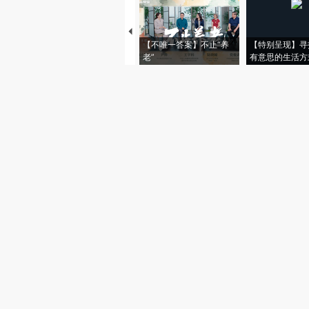
【不唯一答案】不止“养
【特别呈现】寻
老”
有意思的生活方