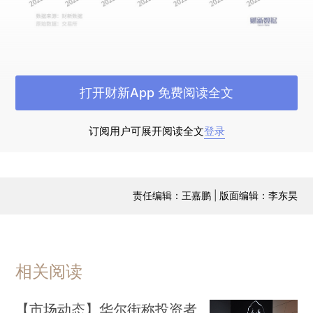
专题：复盘“罗静案”的重重骗局
300亿元“承兴
打开财新App 免费阅读全文
系”供应链金融骗局风险暴露后，2022年初罗静就
早已被判刑。但最近，京东和诺亚财富双方又掀起
订阅用户可展开阅读全文
登录
口水战——后者诉京东承担连带损失高达35亿余
元，而京东发声驳斥，称自己完全是受害者。它们
为何至今仍在“拉扯”？二者在此案中扮演什么角
责任编辑：王嘉鹏 | 版面编辑：李东昊
色？这一案件如何牵出电商“刷单”潜规则？我们综
合财新报道、企业信息，助读者厘清这场“罗生
门”里的各方角色。
来看专题盘点这一事件的来龙去
脉
相关阅读
【大市热点】
【市场动态】华尔街称投资者