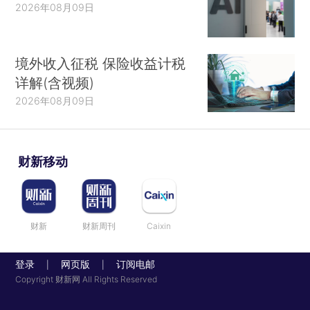
2026年08月09日
北京二手房成交量
根据国信房地产信息网的数
据，11月北京二手房成交套数共14852套，相比低
境外收入征税 保险收益计税
迷的10月环比提高了23.1%。一些市场分析认为，
详解(含视频)
当前北京二手房成交处于相对稳定状态。
点击查看
2026年08月09日
更多经济数据
全国电影票房
国家广播电视总局公布的最新数
据显示，2023年前11月全国累计电影票房收入达
财新移动
509.03亿元，同比增长近八成。本月在新片的带动
下，贺岁档票房表现也在渐入佳境。
来关注月度票
房数据吧
财新
财新周刊
Caixin
【更多荐读】
登录
网页版
订阅电邮
|
|
Copyright 财新网 All Rights Reserved
AI将为华尔街带来多少巨额利润？
麦肯锡全球
研究院发布了一份报告，预计人工智能（AI）可能