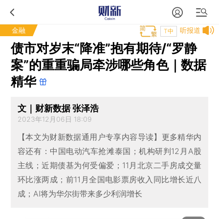
金融
听报道
T中
债市对岁末“降准”抱有期待/“罗静
案”的重重骗局牵涉哪些角色｜数据
精华
文｜财新数据 张泽浩
2023年12月06日 18:09
【本文为财新数据通用户专享内容导读】更多精华内
容还有：中国电动汽车抢滩泰国；机构研判12月A股
主线；近期债基为何受偏爱；11月北京二手房成交量
环比涨两成；前11月全国电影票房收入同比增长近八
成；AI将为华尔街带来多少利润增长