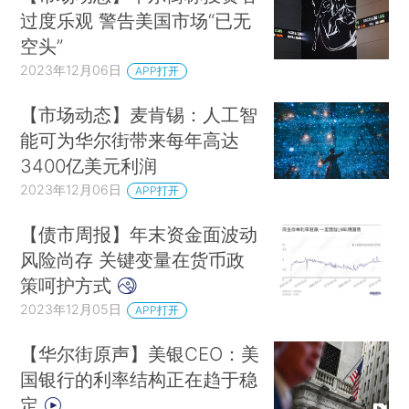
中国电动汽车抢滩泰国
常年高温、国土面积更
过度乐观 警告美国市场“已无
空头”
小的泰国其实非常适合电动车。燃油价格上涨也打
2023年12月06日
破了越来越多消费者对电车的“心防”。泰国政府积
APP打开
极出台减税、补贴政策，希望实现本土化生产，看
【市场动态】麦肯锡：人工智
到前景大有可为的中国厂商自然也都纷纷布局。不
能可为华尔街带来每年高达
过，泰国原本是日系车天下，日本车企的市场先发
3400亿美元利润
优势依然明显，他们会如何发力反击，中国车企要
2023年12月06日
APP打开
如何应对？
来读详尽的报道和数据梳理
【债市周报】年末资金面波动
机构研判12月A股主线
12月市场逐步迎来政策
风险尚存 关键变量在货币政
窗口期，政策预期可能成为A股交易的主要线索。
策呵护方式
配置方面，随着北交所行情熄火，纯粹“炒小”氛围
2023年12月05日
APP打开
可能会降温。机构认为，在下一阶段政策预期难以
【华尔街原声】美银CEO：美
上修、经济行业总体淡季下，小盘股行情处于“鱼
国银行的利率结构正在趋于稳
尾”……
来读最新一期权益周报
定