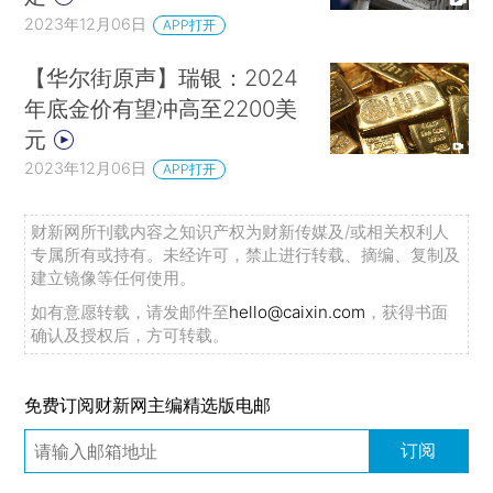
2023年12月06日
APP打开
【华尔街原声】瑞银：2024
年底金价有望冲高至2200美
元
2023年12月06日
APP打开
财新网所刊载内容之知识产权为财新传媒及/或相关权利人
专属所有或持有。未经许可，禁止进行转载、摘编、复制及
建立镜像等任何使用。
如有意愿转载，请发邮件至
hello@caixin.com
，获得书面
确认及授权后，方可转载。
近期债基为何受偏爱
今年全年债券型基金的收
益明显高于股票型和混合型基金，近期债基收益率
免费订阅财新网主编精选版电邮
还逆市上涨。分析原因时，经济学家认为这主要跟
订阅
经济复苏预期、机构投资者大额赎回有关。近一个