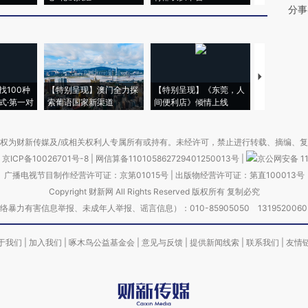
分事
【推广】走
找100种
【特别呈现】澳门全力探
【特别呈现】《东莞，人
会，让数智科
式·第一对
索葡语国家新渠道
间便利店》倾情上线
业
权为财新传媒及/或相关权利人专属所有或持有。未经许可，禁止进行转载、摘编、
京ICP备10026701号-8
|
网信算备110105862729401250013号
|
京公网安备 11
广播电视节目制作经营许可证：京第01015号
|
出版物经营许可证：第直100013号
Copyright 财新网 All Rights Reserved 版权所有 复制必究
害信息举报、未成年人举报、谣言信息）：010-85905050 13195200605 举报邮
于我们
|
加入我们
|
啄木鸟公益基金会
|
意见与反馈
|
提供新闻线索
|
联系我们
|
友情