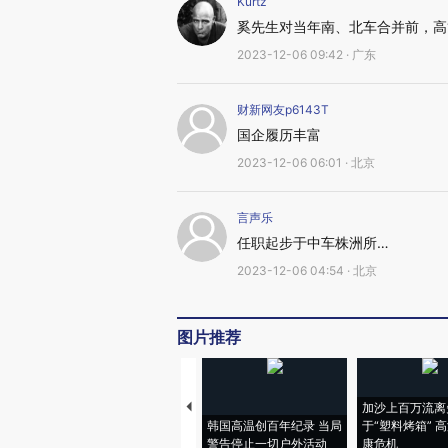
Kurtz
奚先生对当年南、北车合并前，高
2023-12-06 09:42 · 广东
财新网友p6143T
国企履历丰富
2023-12-06 06:01 · 北京
言声乐
任职起步于中车株洲所…
2023-12-06 04:54 · 北京
图片推荐
加沙上百万流离
韩国高温创百年纪录 当局
于“塑料烤箱” 
警告停止一切户外活动
康危机