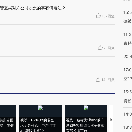
管互买对方公司股票的事有何看法？
15:5
15
·
回复
确被
11:3
束持
2
·
回复
20:
17:
空”
14
·
回复
15:
资超
14:
失所者困
视线｜HYROX的吸金
视线｜被称为“蟑螂”的印
视线｜“入侵
高温引发健
术：是什么让中产们甘
度Z世代 用街头抗争将教
机”？难民潮
13:
心“花钱找虐”？
育部长拱下台
飞地休达