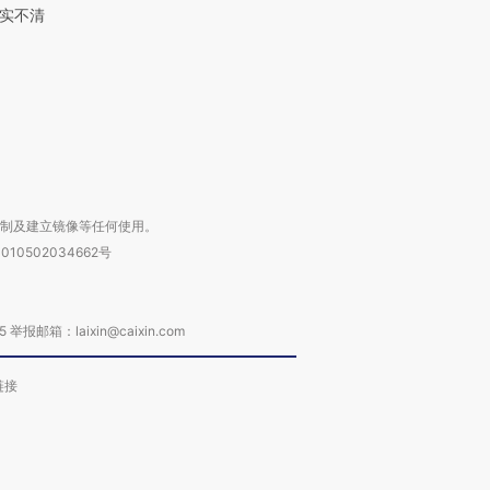
实不清
进第四届链博
【商旅对话】华住集团
技“链”接产
【特别呈现】寻找100种
CFO：不靠规模取胜，华
【特别呈
有意思的生活方式·第三对
住三大增长引擎是什么？
有意思的
复制及建立镜像等任何使用。
010502034662号
箱：laixin@caixin.com
链接