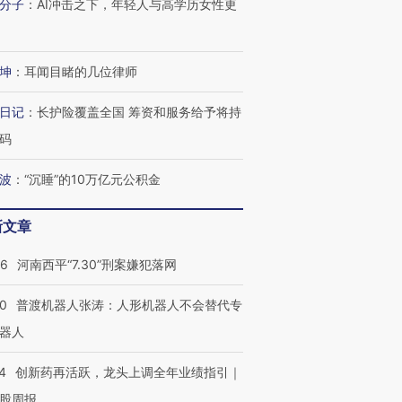
分子
：
AI冲击之下，年轻人与高学历女性更
坤
：
耳闻目睹的几位律师
日记
：
长护险覆盖全国 筹资和服务给予将持
码
波
：
“沉睡”的10万亿元公积金
新文章
26
河南西平“7.30”刑案嫌犯落网
00
普渡机器人张涛：人形机器人不会替代专
器人
4
创新药再活跃，龙头上调全年业绩指引｜
股周报