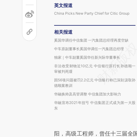
英文报道
China Picks New Party Chief for Citic Group
相关报道
奚国华调任中信集团 一汽集团总经理再度空缺
中车原副董事长奚国华调任一汽集团总经理
独家｜中车副董奚国华任新兴际华董事长
非法收受财物近10亿元 中信银行原行长孙德顺一
审被判死缓
因56项问题被罚2.2亿元 中信银行称已深刻汲取孙
德顺案教训
华融换帅及高管调整 中信集团加大影响力
华融宣布2021年扭亏 中信集团正式成为第一大股
东
阳，高级工程师，曾任十三届全国