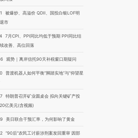
1
被爆炒、高溢价 QDII、国投白银LOF明
退市
4
7月CPI、PPI同比均低于预期 PPI同比结
续改善、高位回落
46
观势｜离岸信托90天补税窗口期疑问
00
普渡机器人如何平衡“脚踏实地”与“仰望星
？
57
特朗普召开矿业圆桌会 拟向关键矿产投
20亿美元(含视频)
09
美日联合干预汇率，为何影响了黄金
”还是“人道危
湖北宜昌局部短时降雨
哈尔滨遭遇短时极端强降
撕裂西班牙
128毫米 紧急转移近
雨 3小时累计雨量超80毫
秘鲁纳斯
32
“90后”农民工讨薪涉刑案发回重审 因部
4000人
米
13人遇难