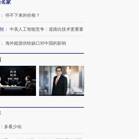
新名家
：
停不下来的价格？
恒
：
中美人工智能竞争：道路比技术更重要
：
海外能源供给缺口对中国的影响
频
客
：
多看少动