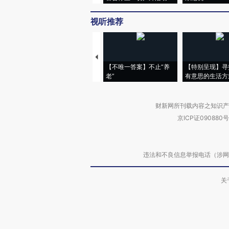
视听推荐
【不唯一答案】不止“养
【特别呈现】寻
老”
有意思的生活方
财新网所刊载内容之知识产
京ICP证090880号
违法和不良信息举报电话（涉网络暴力有
关