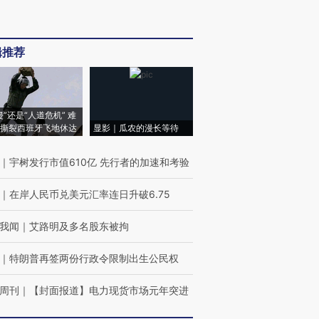
辑推荐
侵”还是“人道危机” 难
撕裂西班牙飞地休达
显影｜瓜农的漫长等待
｜
宇树发行市值610亿 先行者的加速和考验
｜
在岸人民币兑美元汇率连日升破6.75
我闻
｜
艾路明及多名股东被拘
｜
特朗普再签两份行政令限制出生公民权
周刊
｜
【封面报道】电力现货市场元年突进