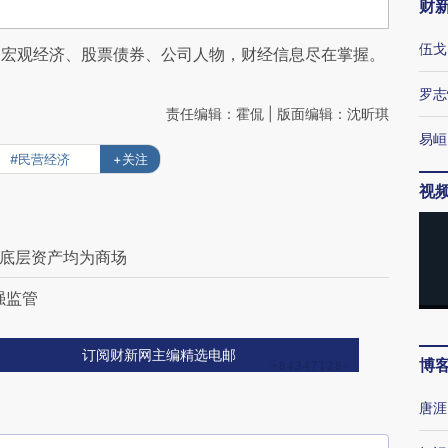
财
伍戈
阅宏观经济、股票债券、公司人物，财经信息尽在掌握。
罗志
责任编辑：霍侃 | 版面编辑：沈昕琪
易峘
#民营经济
+关注
视
 底层资产均为商场
强监管
订阅财新网主编精选电邮
博
唐涯