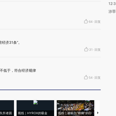
12:
涉罪
64
·
回复
经济31条”。
31
·
回复
不低于，符合经济规律
54
·
回复
失所者困
视线｜HYROX的吸金
视线｜被称为“蟑螂”的印
视线｜“入侵