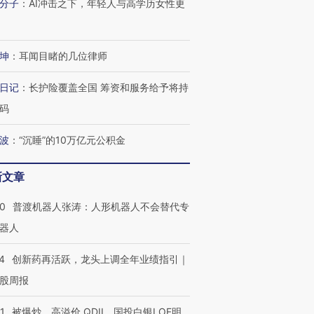
分子
：
AI冲击之下，年轻人与高学历女性更
坤
：
耳闻目睹的几位律师
日记
：
长护险覆盖全国 筹资和服务给予将持
码
波
：
“沉睡”的10万亿元公积金
新文章
00
普渡机器人张涛：人形机器人不会替代专
器人
4
创新药再活跃，龙头上调全年业绩指引｜
股周报
1
被爆炒、高溢价 QDII、国投白银LOF明