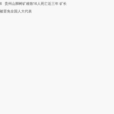
36
贵州山脚树矿难致16人死亡近三年 矿长
被罢免全国人大代表
”还是“人道危
湖北宜昌局部短时降雨
哈尔滨遭遇短时极端强降