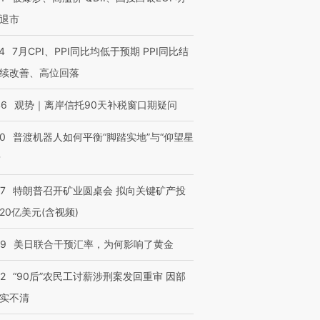
退市
4
7月CPI、PPI同比均低于预期 PPI同比结
续改善、高位回落
46
观势｜离岸信托90天补税窗口期疑问
00
普渡机器人如何平衡“脚踏实地”与“仰望星
？
57
特朗普召开矿业圆桌会 拟向关键矿产投
20亿美元(含视频)
09
美日联合干预汇率，为何影响了黄金
32
“90后”农民工讨薪涉刑案发回重审 因部
实不清