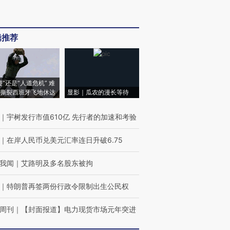
辑推荐
侵”还是“人道危机” 难
撕裂西班牙飞地休达
显影｜瓜农的漫长等待
｜
宇树发行市值610亿 先行者的加速和考验
｜
在岸人民币兑美元汇率连日升破6.75
我闻
｜
艾路明及多名股东被拘
｜
特朗普再签两份行政令限制出生公民权
周刊
｜
【封面报道】电力现货市场元年突进