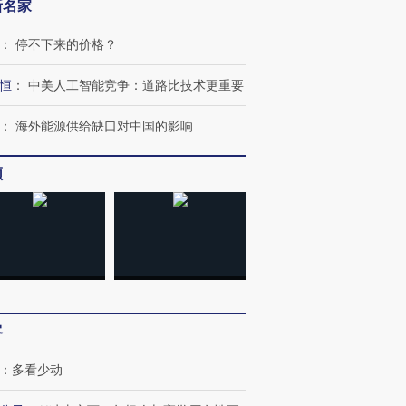
新名家
：
停不下来的价格？
恒
：
中美人工智能竞争：道路比技术更重要
：
海外能源供给缺口对中国的影响
频
客
：
多看少动