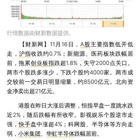
行情数据由财新数据提供。
【财新网】
11月16日，
A股
主要指数低开低
走，
沪指
收跌约0.7%；新能源、医药板块跌幅居
前，拖累
创业板指
跌超1.8%，失守2000点关口。
两市个股跌多涨少，下跌个股约4000家。两市成
交较前一交易日明显缩量，约8500亿元。北向资
金净卖出超21亿元。
港股在昨日大涨后调整，恒指早盘一度跳水跌
近2%，随后跌幅有所收窄。影视娱乐个股逆市走
强，
快手
盘中涨超4%；科网股、半导体等方向走
弱，
小米集团
、
华虹半导体
跌幅居前。