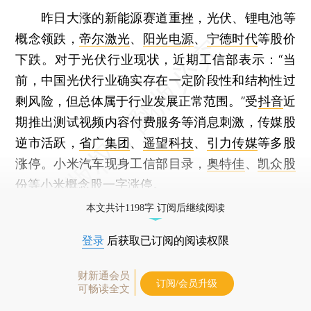
昨日大涨的新能源赛道重挫，光伏、锂电池等
概念领跌，
帝尔激光
、
阳光电源
、
宁德时代
等股价
下跌。对于光伏行业现状，近期工信部表示：“当
前，中国光伏行业确实存在一定阶段性和结构性过
剩风险，但总体属于行业发展正常范围。”受
抖音
近
期推出测试视频内容付费服务等消息刺激，传媒股
逆市活跃，
省广集团
、
遥望科技
、
引力传媒
等多股
涨停。小米汽车现身工信部目录，
奥特佳
、
凯众股
份
等
小米
概念股一字涨停。
本文共计1198字 订阅后继续阅读
登录
后获取已订阅的阅读权限
财新通会员
订阅/会员升级
可畅读全文