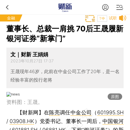
金融
试听
T中
董事长、总裁一肩挑 70后王晟履新
银河证券“新掌门”
文｜财新 王娟娟
2023年10月27日 17:37
王晟现年46岁，此前在中金公司工作了20年，是一名
经验丰富的投行老将
原图
资料图：王晟。
【财新网】
在
陈亮
调任
中金公司
（
601995.SH
/
03908.HK
）党委书记、董事长一周后，
中国银河
（
601881.SH
/
06881.HK
，下称“银河证券”）的新