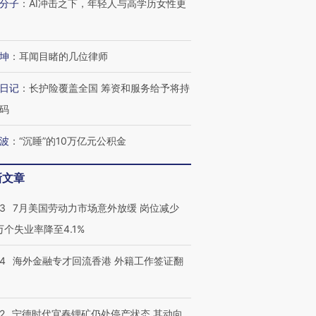
分子
：
AI冲击之下，年轻人与高学历女性更
坤
：
耳闻目睹的几位律师
日记
：
长护险覆盖全国 筹资和服务给予将持
码
波
：
“沉睡”的10万亿元公积金
新文章
43
7月美国劳动力市场意外放缓 岗位减少
3万个失业率降至4.1%
14
海外金融专才回流香港 外籍工作签证翻
跨国走私7万
视线｜被称为“蟑螂”的印
视线｜“入侵”还是“人道危
检体内含3种
度Z世代 用街头抗争将教
机”？难民潮撕裂西班牙
秘鲁纳斯
2
宁德时代宜春锂矿仍处停产状态 其动向