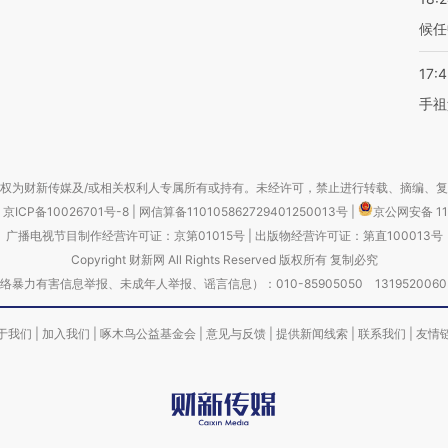
候任
17:
手祖
权为财新传媒及/或相关权利人专属所有或持有。未经许可，禁止进行转载、摘编、
京ICP备10026701号-8
|
网信算备110105862729401250013号
|
京公网安备 11
广播电视节目制作经营许可证：京第01015号
|
出版物经营许可证：第直100013号
Copyright 财新网 All Rights Reserved 版权所有 复制必究
害信息举报、未成年人举报、谣言信息）：010-85905050 13195200605 举报邮
于我们
|
加入我们
|
啄木鸟公益基金会
|
意见与反馈
|
提供新闻线索
|
联系我们
|
友情