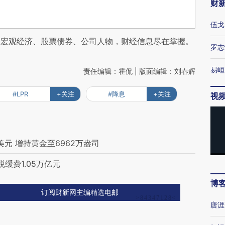
财
伍戈
阅宏观经济、股票债券、公司人物，财经信息尽在掌握。
罗志
易峘
责任编辑：霍侃 | 版面编辑：刘春辉
#LPR
+关注
#降息
+关注
视
美元 增持黄金至6962万盎司
缓费1.05万亿元
博
订阅财新网主编精选电邮
唐涯