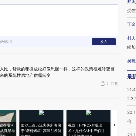
知识
受伤
丁金
村夫
新网观点
发布
续加
吴晓
入比，贷款的稍微放松好像恩赐一样，这样的政策很难转变目
来的系统性房地产供需转变
最
4
·
回复
21:
2.
20:
倍
致多瑙河
加沙上百万流离失所者困
视线｜HYROX的吸金
马航飞行员
二战沉船与
于“塑料烤箱” 高温引发健
术：是什么让中产们甘
粒摇头丸 尿
20:1