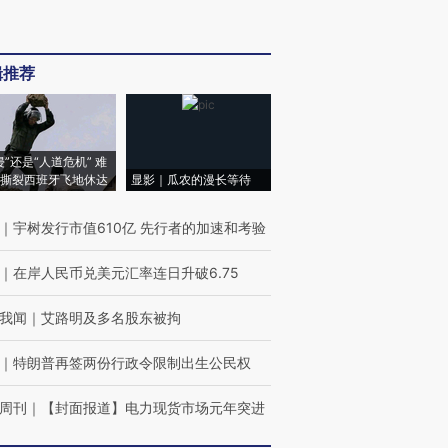
辑推荐
侵”还是“人道危机” 难
撕裂西班牙飞地休达
显影｜瓜农的漫长等待
｜
宇树发行市值610亿 先行者的加速和考验
｜
在岸人民币兑美元汇率连日升破6.75
我闻
｜
艾路明及多名股东被拘
｜
特朗普再签两份行政令限制出生公民权
周刊
｜
【封面报道】电力现货市场元年突进