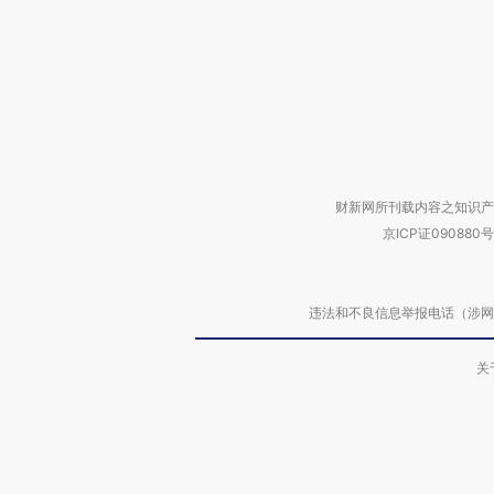
财新网所刊载内容之知识产
京ICP证090880号
违法和不良信息举报电话（涉网络暴力有
关