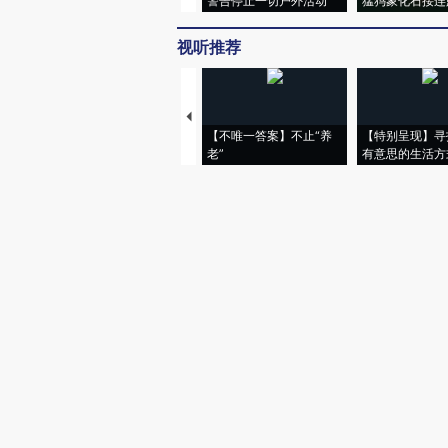
警告停止一切户外活动
猛犸象化石接连
视听推荐
【不唯一答案】不止“养
【特别呈现】寻
老”
有意思的生活方