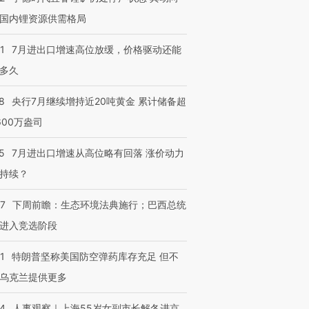
育部长拱下台
飞地休达
13人遇难
国内锂资源供需格局
1
7月进出口增速高位放缓，价格驱动还能
多久
进第四届链博
【商旅对话】华住集团
技“链”接产
【特别呈现】寻找100种
CFO：不靠规模取胜，华
【特别呈
8
央行7月继续增持近20吨黄金 累计储备超
有意思的生活方式·第三对
住三大增长引擎是什么？
有意思的
600万盎司
5
7月进出口增速从高位略有回落 涨价动力
持续？
07
下周前瞻：生态环境法典施行；巴西总统
进入竞选阶段
1
特朗普坚称美国防空弹药库存充足 但不
乌克兰提供更多
24
人事观察｜上海55岁女副市长解冬进京