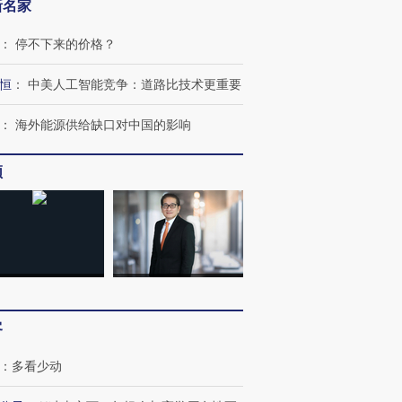
新名家
：
停不下来的价格？
恒
：
中美人工智能竞争：道路比技术更重要
：
海外能源供给缺口对中国的影响
频
客
：
多看少动