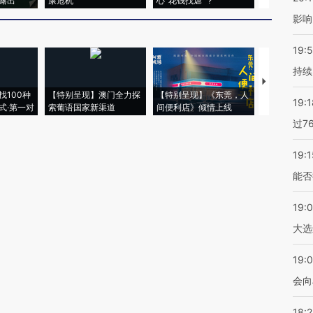
露出
康危机
心“花钱找虐”？
毒品
影响
19:5
持续
【推广】走
找100种
【特别呈现】澳门全力探
【特别呈现】《东莞，人
会，让数智科
19:1
式·第一对
索葡语国家新渠道
间便利店》倾情上线
业
过7
19:1
能否
19:
大选
19:0
会向
18: