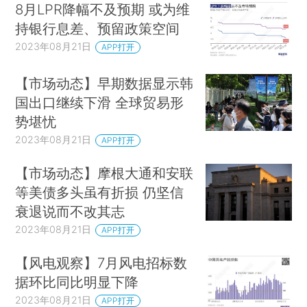
8月LPR降幅不及预期 或为维
持银行息差、预留政策空间
2023年08月21日
APP打开
【大市热点】
【市场动态】早期数据显示韩
国出口继续下滑 全球贸易形
香港IPO市场该如何重拾吸引力？
疫情过去，
势堪忧
香港IPO市场却延续颓势，缺乏大型新股上市，新
2023年08月21日
APP打开
股缩量发行的“袖珍IPO”现象也很突出。造成新股市
场寒潮的原因有哪些？在港交所的制度改革后，接
【市场动态】摩根大通和安联
等美债多头虽有折损 仍坚信
下来的情况会有改善吗？
来看安永对这个问题的解
衰退说而不改其志
析
2023年08月21日
APP打开
【风电观察】7月风电招标数
据环比同比明显下降
2023年08月21日
APP打开