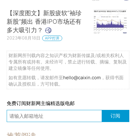
【深度图文】新股疲软“袖珍
新股”频出 香港IPO市场还有
多大吸引力？
2023年08月18日
APP打开
财新网所刊载内容之知识产权为财新传媒及/或相关权利人
专属所有或持有。未经许可，禁止进行转载、摘编、复制及
【数据推荐】
建立镜像等任何使用。
如有意愿转载，请发邮件至
hello@caixin.com
，获得书面
前七月分类型企业出口
海关总署数据显示，前
确认及授权后，方可转载。
七月中国累计出口19449.02亿美元，累计同比下降
5.01%。其中，私营企业累计出口11983.61亿元，
免费订阅财新网主编精选版电邮
同比下降0.39%，占总出口金额的比例达到61.6%。
订阅
来看我们的数据专题整理
1年期LPR
8月21日，中国人民银行授权全国银
推荐阅读