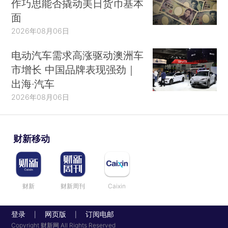
作巧思能否撬动美日货币基本
间……
来读读华尔街这些人的看法
面
2026年08月06日
查看精华内容的完整版，解锁海量金融数据、
财经资讯和更多数据资讯服务，请订阅财新数据
电动汽车需求高涨驱动澳洲车
通。（移动端用户点
这里
，PC端用户点
这里
）
市增长 中国品牌表现强劲｜
出海·汽车
2026年08月06日
财新移动
财新
财新周刊
Caixin
登录
网页版
订阅电邮
|
|
Copyright 财新网 All Rights Reserved