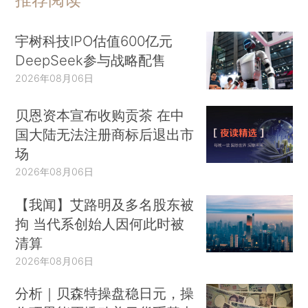
行间同业拆借中心公布，最新1年期贷款市场报价
利率（LPR）为3.45%，较上个月下降10BP，而5
宇树科技IPO估值600亿元
年期以上LPR为4.2%，维持不变。市场人士分析，
DeepSeek参与战略配售
此举或旨在保护银行息差、给存量房贷利率下调留
2026年08月06日
出空间……本轮降息距离上一次仅过去了两个月，
贝恩资本宣布收购贡茶 在中
是年内的第二次降息。我们的数据库已经更新。
进
国大陆无法注册商标后退出市
入财新CEIC数据库查看和下载这条数据
场
【更多荐读】
2026年08月06日
摩根大通和安联依然认为美国会衰退
一些全球
【我闻】艾路明及多名股东被
知名基金经理确信美国即将陷入衰退，他们在今年
拘 当代系创始人因何此时被
大量买入政府债券，希望以大胆押注弥补2022年
清算
遭受的惨重损失。包括摩根大通、安联在内的美债
2026年08月06日
多头认为，美国经济才刚刚开始消化美联储激进加
分析｜贝森特操盘稳日元，操
息的影响，从加息到经济衰退需要的也只是时