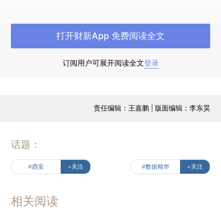
7月风电招标明显下滑
具体来看，7月风电招标
打开财新App 免费阅读全文
数据环比下降19.1%，同比大幅下降42.8%。在装机
方面，国家能源局数据显示前七个月风电整体装机
订阅用户可展开阅读全文
登录
同比增长四成，而截止上半年可再生能源装机总量
已经历史性地超过了煤电……
来看详细分析和图表
展现
责任编辑：王嘉鹏 | 版面编辑：李东昊
话题：
#西安
+关注
#数据精华
+关注
相关阅读