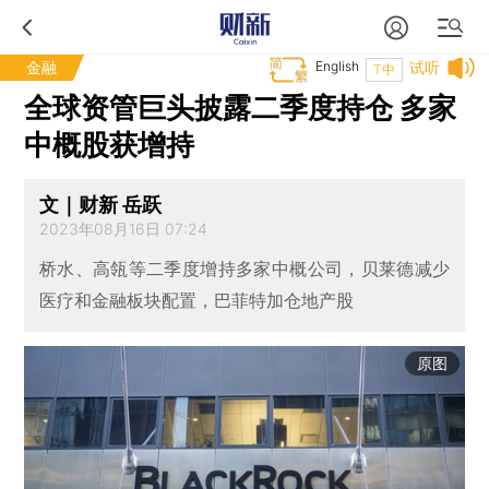
金融
English
试听
T中
全球资管巨头披露二季度持仓 多家
中概股获增持
文｜财新 岳跃
2023年08月16日 07:24
桥水、高瓴等二季度增持多家中概公司，贝莱德减少
医疗和金融板块配置，巴菲特加仓地产股
原图