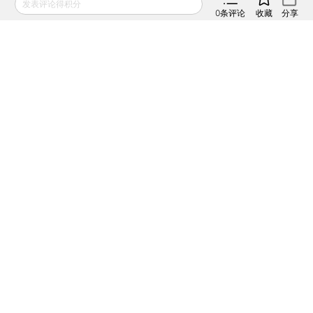
发表评论得积分
财新通会员
0
条评论
收藏
分享
订阅/会员升级
可畅读全文
推荐进入
财新数据库
，可随时查阅宏观经济、股票
债券、公司人物，财经信息尽在掌握。
责任编辑：李箐 | 版面编辑：吴秋晗
话题：
#公募基金
+关注