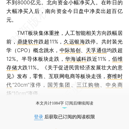
不到8000亿元。北向资金小幅净买入。在昨日的
大幅净买入后，南向资金今日盘中净卖出超百亿
元。
TMT板块集体重挫，人工智能相关方向跌幅居
前，
鼎捷软件
跌超11%，
久远银海
跌停。共封装光
学（CPO）概念跳水，
中际旭创
、
天孚通信
均跌超
12%。半导体板块走跌，
华海诚科
跌近11%，
佰维
存储
大跌11%。《关于促进民营经济发展壮大的意
见》发布，零售、互联网电商等板块走强，
赛维时
代
“20cm”涨停，
国芳集团
、
三江购物
、
中央商
场
“10cm”涨停。
本文共计1084字 订阅后继续阅读
登录
后获取已订阅的阅读权限