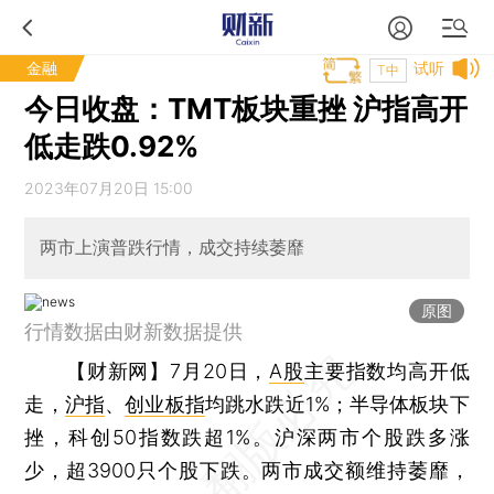
金融
试听
T中
今日收盘：TMT板块重挫 沪指高开
低走跌0.92%
2023年07月20日 15:00
两市上演普跌行情，成交持续萎靡
原图
行情数据由财新数据提供
【财新网】
7月20日，
A股
主要指数均高开低
走，
沪指
、
创业板指
均跳水跌近1%；半导体板块下
挫，科创50指数跌超1%。沪深两市个股跌多涨
少，超3900只个股下跌。两市成交额维持萎靡，