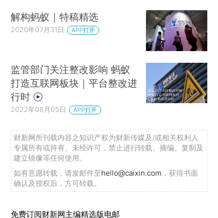
解构蚂蚁｜特稿精选
2020年07月31日
APP打开
监管部门关注整改影响 蚂蚁
打造互联网板块｜平台整改进
行时
2022年08月05日
APP打开
财新网所刊载内容之知识产权为财新传媒及/或相关权利人
专属所有或持有。未经许可，禁止进行转载、摘编、复制及
建立镜像等任何使用。
如有意愿转载，请发邮件至
hello@caixin.com
，获得书面
确认及授权后，方可转载。
免费订阅财新网主编精选版电邮