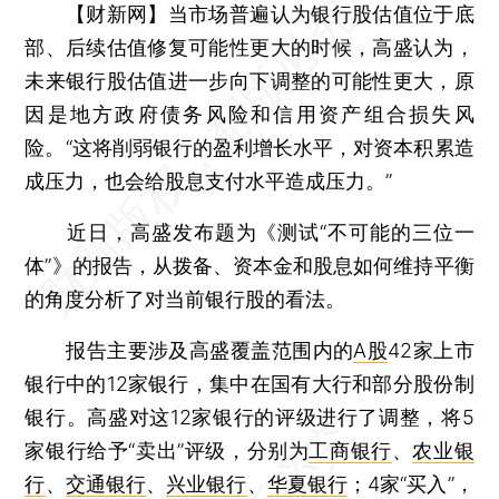
【财新网】
当市场普遍认为银行股估值位于底
部、后续估值修复可能性更大的时候，高盛认为，
未来银行股估值进一步向下调整的可能性更大，原
因是地方政府债务风险和信用资产组合损失风
险。“这将削弱银行的盈利增长水平，对资本积累造
成压力，也会给股息支付水平造成压力。”
近日，高盛发布题为《测试“不可能的三位一
体”》的报告，从拨备、资本金和股息如何维持平衡
的角度分析了对当前银行股的看法。
报告主要涉及高盛覆盖范围内的
A股
42家上市
银行中的12家银行，集中在国有大行和部分股份制
银行。高盛对这12家银行的评级进行了调整，将5
家银行给予“卖出”评级，分别为
工商银行
、
农业银
行
、
交通银行
、
兴业银行
、
华夏银行
；4家“买入”，