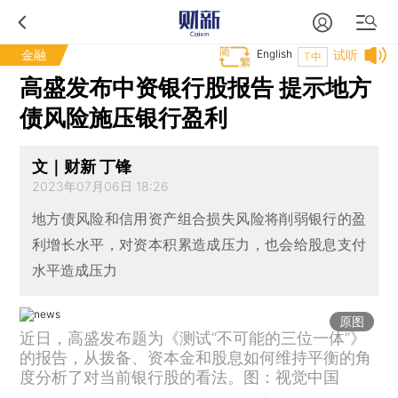
金融
English
试听
T中
高盛发布中资银行股报告 提示地方
债风险施压银行盈利
文｜财新 丁锋
2023年07月06日 18:26
地方债风险和信用资产组合损失风险将削弱银行的盈
利增长水平，对资本积累造成压力，也会给股息支付
水平造成压力
原图
近日，高盛发布题为《测试“不可能的三位一体”》
的报告，从拨备、资本金和股息如何维持平衡的角
度分析了对当前银行股的看法。图：视觉中国