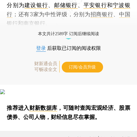
分别为
建设银行
、
邮储银行
、
平安银行
和
宁波银
行
；还有3家为中性评级，分别为
招商银行
、
中国
银行
和
南京银行
。
本文共计2589字 订阅后继续阅读
登录
后获取已订阅的阅读权限
财新通会员
订阅/会员升级
可畅读全文
推荐进入
财新数据库
，可随时查阅宏观经济、股票
债券、公司人物，财经信息尽在掌握。