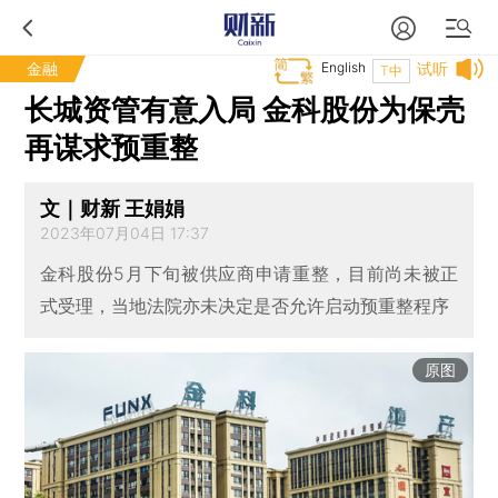
金融
English
试听
T中
长城资管有意入局 金科股份为保壳
再谋求预重整
文｜财新 王娟娟
2023年07月04日 17:37
金科股份5月下旬被供应商申请重整，目前尚未被正
式受理，当地法院亦未决定是否允许启动预重整程序
原图