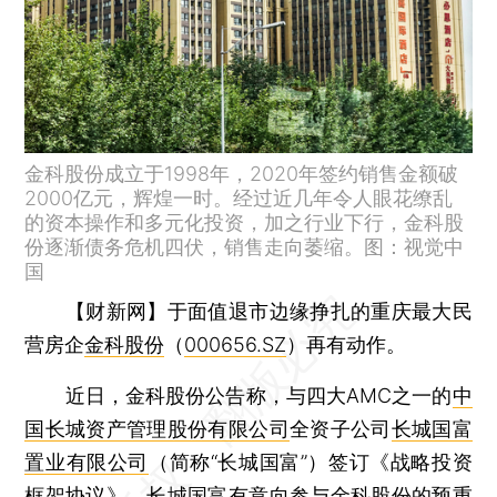
金科股份成立于1998年，2020年签约销售金额破
2000亿元，辉煌一时。经过近几年令人眼花缭乱
的资本操作和多元化投资，加之行业下行，金科股
份逐渐债务危机四伏，销售走向萎缩。图：视觉中
国
【财新网】
于面值退市边缘挣扎的重庆最大民
营房企
金科股份
（
000656.SZ
）再有动作。
近日，金科股份公告称，与四大AMC之一的
中
国长城资产管理股份有限公司
全资子公司
长城国富
置业有限公司
（简称“长城国富”）签订《战略投资
框架协议》，长城国富有意向参与金科股份的预重