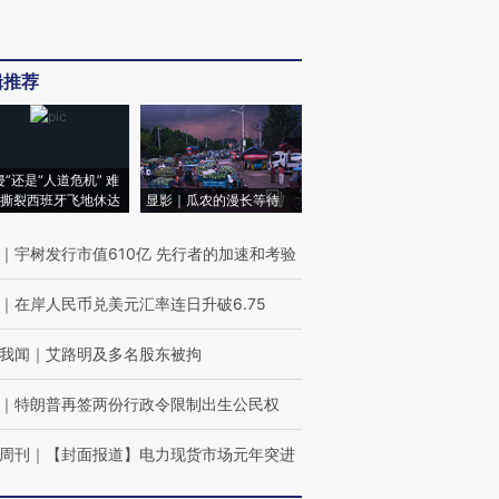
辑推荐
侵”还是“人道危机” 难
撕裂西班牙飞地休达
显影｜瓜农的漫长等待
｜
宇树发行市值610亿 先行者的加速和考验
｜
在岸人民币兑美元汇率连日升破6.75
我闻
｜
艾路明及多名股东被拘
｜
特朗普再签两份行政令限制出生公民权
周刊
｜
【封面报道】电力现货市场元年突进