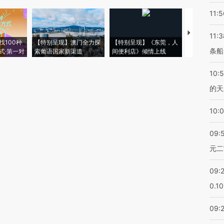
11:5
【推广】走
11:3
找100种
【特别呈现】澳门全力探
【特别呈现】《东莞，人
会，让数智科
条船
式·第一对
索葡语国家新渠道
间便利店》倾情上线
业
10:
的天
10:
09:
元二
09:
0.1
09: