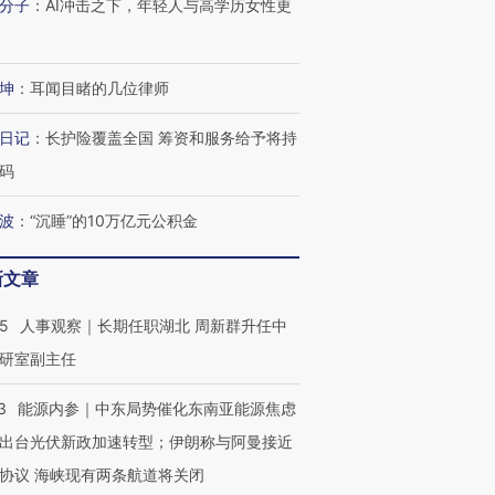
分子
：
AI冲击之下，年轻人与高学历女性更
坤
：
耳闻目睹的几位律师
日记
：
长护险覆盖全国 筹资和服务给予将持
码
波
：
“沉睡”的10万亿元公积金
新文章
25
人事观察｜长期任职湖北 周新群升任中
研室副主任
OX的吸金
马航飞行员跨国走私7万
视线｜被称为“蟑螂”的印
3
能源内参｜中东局势催化东南亚能源焦虑
让中产们甘
粒摇头丸 尿检体内含3种
度Z世代 用街头抗争将教
秘鲁纳斯
”？
毒品
育部长拱下台
13人遇难
出台光伏新政加速转型；伊朗称与阿曼接近
协议 海峡现有两条航道将关闭