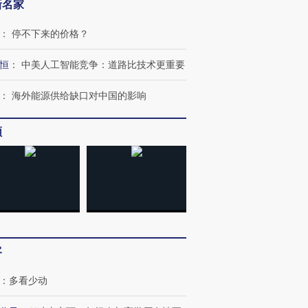
新名家
：
停不下来的价格？
恒
：
中美人工智能竞争：道路比技术更重要
：
海外能源供给缺口对中国的影响
频
客
：
多看少动