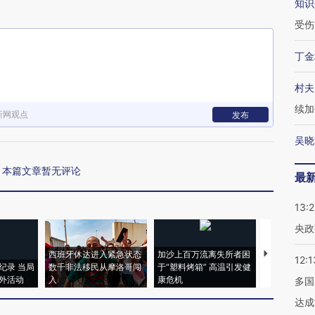
知识
受伤
丁金
村夫
续加
新网观点
发布
吴晓
本篇文章暂无评论
最
13:
央政
西班牙休达进入紧急状态
加沙上百万流离失所者困
视线｜HYR
12:1
纪录 当局
数千非法移民从摩洛哥闯
于“塑料烤箱” 高温引发健
术：是什么
外活动
入
康危机
心“花钱找虐
多国
达成