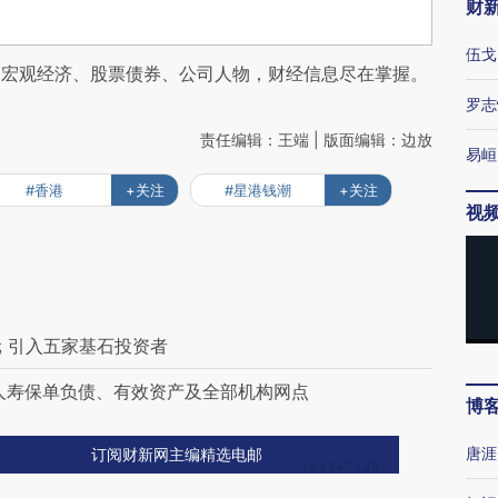
财
伍戈
阅宏观经济、股票债券、公司人物，财经信息尽在掌握。
罗志
责任编辑：王端 | 版面编辑：边放
易峘
#香港
+关注
#星港钱潮
+关注
视
元 引入五家基石投资者
人寿保单负债、有效资产及全部机构网点
博
唐涯
订阅财新网主编精选电邮