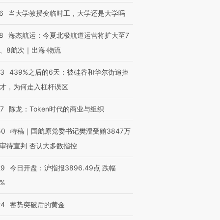
6
当大学教授变临时工，大学还是大学吗
进第四届链博
【商旅对话】华住集团
8
海杰航运：今夏北极航道运营将扩大至7
技“链”接产
【特别呈现】寻找100种
CFO：不靠规模取胜，华
【特别呈
、8航次｜出海·物流
有意思的生活方式·第三对
住三大增长引擎是什么？
有意思的
53
439%之后的6天：被硅谷和华尔街追捧
才，为何走入杠杆误区
07
陈龙：Token时代的商业与组织
50
特稿｜国航原党委书记樊澄受贿3847万
审待宣判 否认大多数指控
29
今日开盘：沪指报3896.49点 跌幅
0%
24
蓄势突破后的黄金