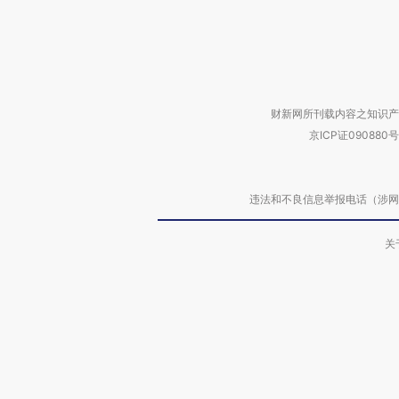
财新网所刊载内容之知识产
京ICP证090880号
违法和不良信息举报电话（涉网络暴力有
关