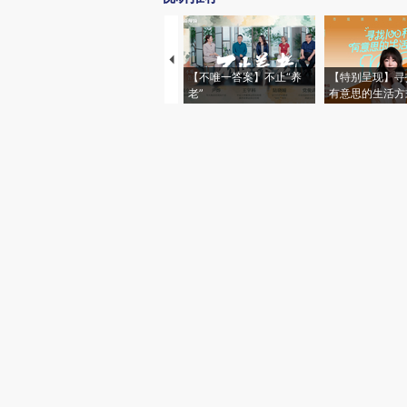
【不唯一答案】不止“养
【特别呈现】寻
老”
有意思的生活方