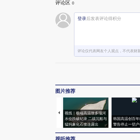
评论区
0
登录
后发表评论得积分
评论仅代表网友个人观点，不代表财
图片推荐
视线｜极端高温致多瑙河
水位跌破纪录 二战沉船与
韩国高温创百年
猛犸象化石接连露出
警告停止一切户
视听推荐