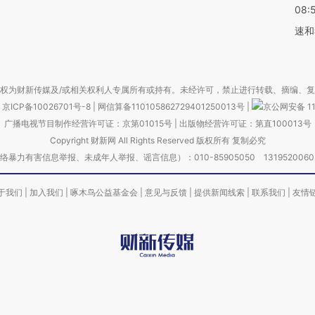
08:
速和
权为财新传媒及/或相关权利人专属所有或持有。未经许可，禁止进行转载、摘编、
京ICP备10026701号-8
|
网信算备110105862729401250013号
|
京公网安备 11
广播电视节目制作经营许可证：京第01015号
|
出版物经营许可证：第直100013号
Copyright 财新网 All Rights Reserved 版权所有 复制必究
害信息举报、未成年人举报、谣言信息）：010-85905050 13195200605 举报邮
于我们
|
加入我们
|
啄木鸟公益基金会
|
意见与反馈
|
提供新闻线索
|
联系我们
|
友情