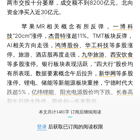
两市交投十分萎靡，成交额不到8200亿元。北向
资金净买入近30亿元。
苹果MR相关概念有所反弹，
一博科
技
“20cm”涨停，
杰普特
涨超11%。TMT板块反弹，
AI相关方向走强，
鸿博股份
、
华工科技
等多股涨
停。旅游、酒店股再度走强，
九华旅游
、
西安饮食
等多股涨停。银行板块表现活跃，“四大行”股价均
有所表现。数据要素概念午后拉升，
新华网
等多股
涨停。锂电、储能等新能源板块重挫，宁德时代大
跌超5%，
亿纬锂能
、
阳光电源
股价均下跌。
长春高
新
午后跳水跌停，股价创一年来新低。
本文共计1481字 订阅后继续阅读
登录
后获取已订阅的阅读权限