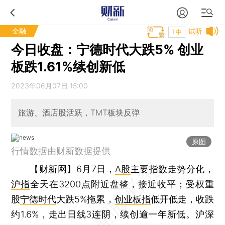
金融
试听
T中
今日收盘：宁德时代大跌5% 创业
板跌1.61%续创新低
2023年06月07日 15:00
旅游、酒店股活跃，TMT板块反弹
原图
行情数据由财新数据提供
【财新网】
6月7日，
A股
主要指数走势分化，
沪指
全天在3200点附近盘整，接近收平；受权重
股
宁德时代
大跌5%拖累，
创业板指
低开低走，收跌
约1.6%，走出日线3连阴，续创逾一年新低。沪深