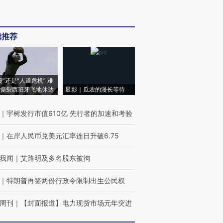
辑推荐
侵”还是“人道危机” 难
撕裂西班牙飞地休达
显影｜瓜农的漫长等待
｜
宇树发行市值610亿 先行者的加速和考验
｜
在岸人民币兑美元汇率连日升破6.75
我闻
｜
艾路明及多名股东被拘
｜
特朗普再签两份行政令限制出生公民权
周刊
｜
【封面报道】电力现货市场元年突进