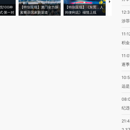
【推广】走
找100种
【特别呈现】澳门全力探
【特别呈现】《东莞，人
会，让数智科
12:
式·第一对
索葡语国家新渠道
间便利店》倾情上线
业
涉罪
11:1
积金
11:0
逐季
10:
远是
08:
纪违
21:
2.