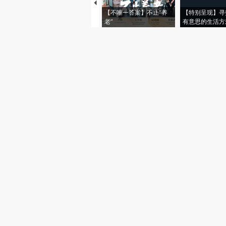
【不唯一答案】不止“养
【特别呈现】寻
老”
有意思的生活方