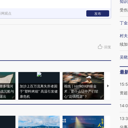
知识
受伤
新网观点
发布
丁金
村夫
续加
·
回复
吴晓
最
15:
致多瑙河
加沙上百万流离失所者困
视线｜HYROX的吸金
马航飞行员
二战沉船与
于“塑料烤箱” 高温引发健
术：是什么让中产们甘
粒摇头丸 尿
资超
露出
康危机
心“花钱找虐”？
毒品
14:
13:
分事