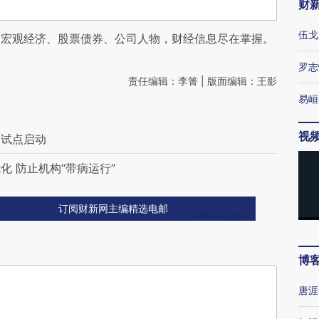
财
伍戈
阅宏观经济、股票债券、公司人物，财经信息尽在掌握。
罗志
责任编辑：李箐 | 版面编辑：王影
易峘
视
务试点启动
 防止机构“带病运行”
订阅财新网主编精选电邮
博
唐涯