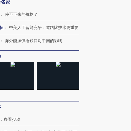
新名家
：
停不下来的价格？
恒
：
中美人工智能竞争：道路比技术更重要
：
海外能源供给缺口对中国的影响
频
客
：
多看少动