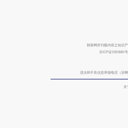
财新网所刊载内容之知识产
京ICP证090880号
违法和不良信息举报电话（涉网络暴力有
关