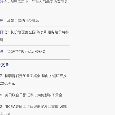
分子
：
AI冲击之下，年轻人与高学历女性更
坤
：
耳闻目睹的几位律师
日记
：
长护险覆盖全国 筹资和服务给予将持
码
波
：
“沉睡”的10万亿元公积金
新文章
57
特朗普召开矿业圆桌会 拟向关键矿产投
跨国走私7万
视线｜被称为“蟑螂”的印
视线｜“入侵”还是“人道危
检体内含3种
度Z世代 用街头抗争将教
机”？难民潮撕裂西班牙
秘鲁纳斯
20亿美元
育部长拱下台
飞地休达
13人遇难
09
美日联合干预汇率，为何影响了黄金
32
“90后”农民工讨薪涉刑案发回重审 因部
实不清