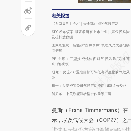
相关报道
【财新周刊】专栏｜去全球化威胁气候行动
SEC发布议案 拟要求所有上市企业披露气候风险
及碳排放数据
国家能源局：新能源“应并尽并” 梳理风光大基地接
网进展
PRI主席：巨型投资机构面对气候风险“无处可
逃”(附视频)
研究：实现2℃温控目标可降低海洋生物的气候风
险
报告：头部资管公司气候行动滞后 15家均未及格
解振华：中美欧能源转型合作前景广阔
曼斯（Frans Timmerma
示，埃及气候大会（COP27）之
进速度无疑没有我们希望的那么快