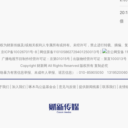
20:
倍
权为财新传媒及/或相关权利人专属所有或持有。未经许可，禁止进行转载、摘编、
京ICP备10026701号-8
|
网信算备110105862729401250013号
|
京公网安备 11
广播电视节目制作经营许可证：京第01015号
|
出版物经营许可证：第直100013号
Copyright 财新网 All Rights Reserved 版权所有 复制必究
害信息举报、未成年人举报、谣言信息）：010-85905050 13195200605 举报邮
于我们
|
加入我们
|
啄木鸟公益基金会
|
意见与反馈
|
提供新闻线索
|
联系我们
|
友情