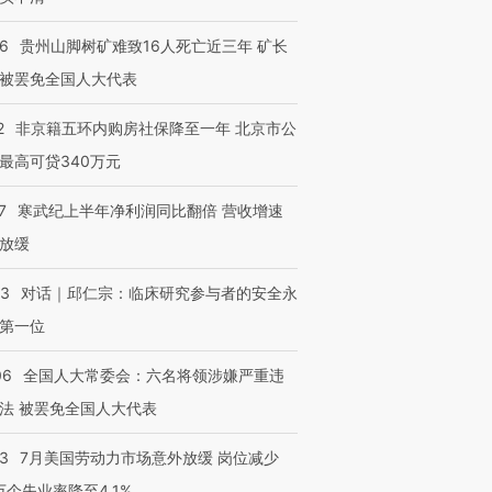
进第四届链博
【商旅对话】华住集团
技“链”接产
【特别呈现】寻找100种
CFO：不靠规模取胜，华
【特别呈
36
贵州山脚树矿难致16人死亡近三年 矿长
有意思的生活方式·第三对
住三大增长引擎是什么？
有意思的
被罢免全国人大代表
2
非京籍五环内购房社保降至一年 北京市公
最高可贷340万元
7
寒武纪上半年净利润同比翻倍 营收增速
放缓
53
对话｜邱仁宗：临床研究参与者的安全永
第一位
06
全国人大常委会：六名将领涉嫌严重违
法 被罢免全国人大代表
43
7月美国劳动力市场意外放缓 岗位减少
3万个失业率降至4.1%