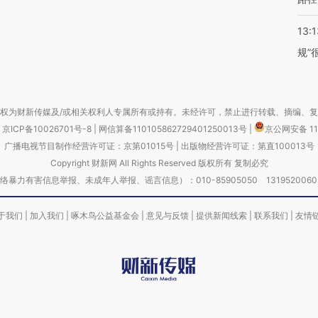
13:1
规”
权为财新传媒及/或相关权利人专属所有或持有。未经许可，禁止进行转载、摘编、
京ICP备10026701号-8
|
网信算备110105862729401250013号
|
京公网安备 11
广播电视节目制作经营许可证：京第01015号
|
出版物经营许可证：第直100013号
Copyright 财新网 All Rights Reserved 版权所有 复制必究
害信息举报、未成年人举报、谣言信息）：010-85905050 13195200605 举报邮
于我们
|
加入我们
|
啄木鸟公益基金会
|
意见与反馈
|
提供新闻线索
|
联系我们
|
友情