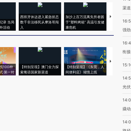
渠道
西班牙休达进入紧急状态
加沙上百万流离失所者困
视线｜HYR
16:
纪录 当局
数千非法移民从摩洛哥闯
于“塑料烤箱” 高温引发健
术：是什么
外活动
入
康危机
心“花钱找虐
强劲
16:
衔接
【推广】走
15:1
找100种
【特别呈现】澳门全力探
【特别呈现】《东莞，人
会，让数智科
式·第一对
索葡语国家新渠道
间便利店》倾情上线
业
14:
光伏
14:
撬动
14:0
路径