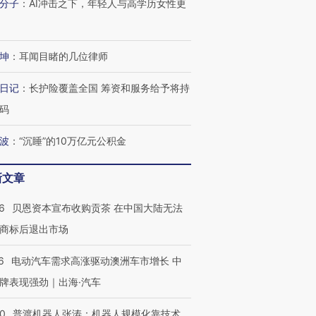
分子
：
AI冲击之下，年轻人与高学历女性更
坤
：
耳闻目睹的几位律师
日记
：
长护险覆盖全国 筹资和服务给予将持
码
波
：
“沉睡”的10万亿元公积金
新文章
6
贝恩资本宣布收购贡茶 在中国大陆无法
商标后退出市场
6
电动汽车需求高涨驱动澳洲车市增长 中
牌表现强劲｜出海·汽车
00
普渡机器人张涛：机器人规模化靠技术、