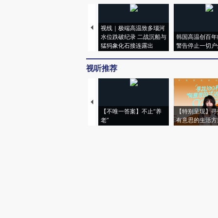
视线｜极端高温致多瑙河
水位跌破纪录 二战沉船与
韩国高温创百年
猛犸象化石接连露出
警告停止一切户
视听推荐
【不唯一答案】不止“养
【特别呈现】寻
老”
有意思的生活方