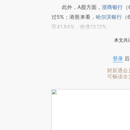
此外，A股方面，
浙商银行
（
过5%；港股来看，
哈尔滨银行
（
至41.84%，收涨13.12%。
本文共计
登录
后
财新通会
可畅读全