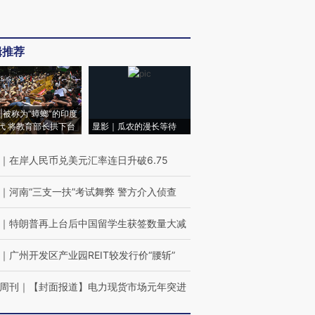
辑推荐
|被称为“蟑螂”的印度
代 将教育部长拱下台
显影｜瓜农的漫长等待
｜
在岸人民币兑美元汇率连日升破6.75
｜
河南“三支一扶”考试舞弊 警方介入侦查
｜
特朗普再上台后中国留学生获签数量大减
｜
广州开发区产业园REIT较发行价“腰斩”
周刊
｜
【封面报道】电力现货市场元年突进