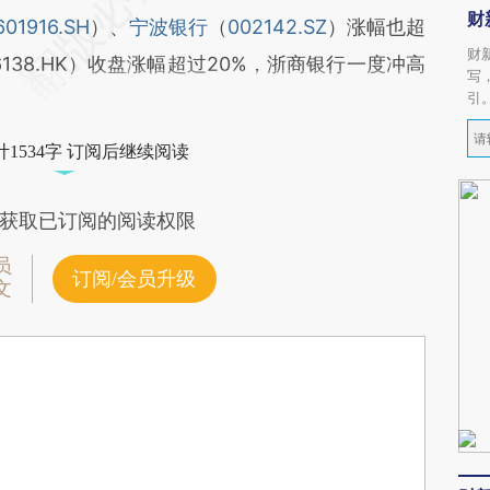
财
601916.SH
）、
宁波银行
（
002142.SZ
）涨幅也超
财
6138.HK）收盘涨幅超过20%，浙商银行一度冲高
写
引
1534字 订阅后继续阅读
获取已订阅的阅读权限
员
订阅/会员升级
文