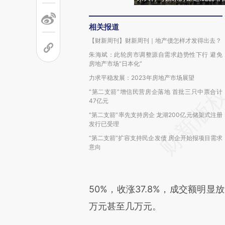
相关报道
【财新周刊】财新周刊｜地产债怎样才发得出去？
朱海斌：此轮房市调整源自需求趋势性下行 避免
房地产市场“日本化”
力求平稳发展：2023年房地产市场展望
“第二支箭”增信民营房企落地 首批三只中票合计
47亿元
“第二支箭”率先支持房企 龙湖200亿元储架式注册
发行已受理
“第二支箭”扩容支持民企发债 房企开始报项目需求
意向
50%，收涨37.8%，成交额明
万元甚至几万元。