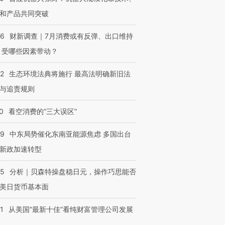
和产品共同突破
OX的吸金
马航飞行员跨国走私7万
视线｜被称为“蟑螂”的印
56
财新调查｜7月消费或有反弹、出口维持
让中产们甘
粒摇头丸 尿检体内含3种
度Z世代 用街头抗争将教
秘鲁纳斯
”？
毒品
育部长拱下台
13人遇难
 受哪些因素带动？
42
生态环境法典将施行 最高法明确新旧法
与追责规则
进第四届链博
【商旅对话】华住集团
0
看空消费的“三大误区”
技“链”接产
【特别呈现】寻找100种
CFO：不靠规模取胜，华
【特别呈
有意思的生活方式·第三对
住三大增长引擎是什么？
有意思的
59
中东局势催化东南亚能源焦虑 多国出台
新政加速转型
05
分析｜贝森特操盘稳日元，操作巧思能否
美日货币基本面
1
从美国“最新十佳”看纯财富管理公司发展