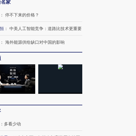
新名家
：
停不下来的价格？
恒
：
中美人工智能竞争：道路比技术更重要
：
海外能源供给缺口对中国的影响
频
客
：
多看少动