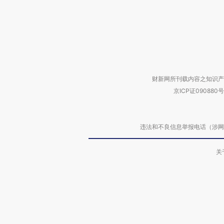
财新网所刊载内容之知识产
京ICP证090880号
违法和不良信息举报电话（涉网络暴力有
关