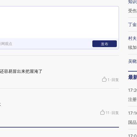
知识
受伤
丁金
村夫
新网观点
发布
续加
吴晓
还容易冒出来把屋淹了
最
1
·
回复
17:2
注册
水
11
·
回复
17:1
国品
17: