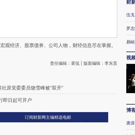
财
伍戈
罗志
易峘
阅宏观经济、股票债券、公司人物，财经信息尽在掌握。
视
责任编辑：霍侃 | 版面编辑：李东昊
社原党委委员饶雪峰被“双开”
银行即日起可开户
博
订阅财新网主编精选电邮
唐涯