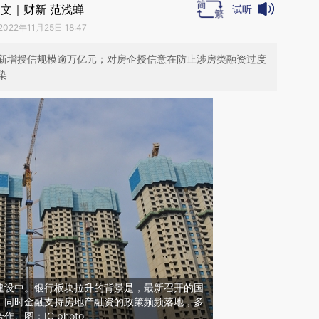
文｜财新 范浅蝉
试听
2022年11月25日 18:47
新增授信规模逾万亿元；对房企授信意在防止涉房类融资过度
染
建设中。银行板块拉升的背景是，最新召开的国
，同时金融支持房地产融资的政策频频落地，多
。图：IC photo