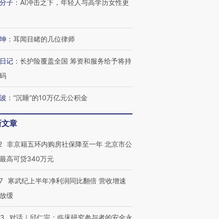
分子
：
AI冲击之下，年轻人与高学历女性更
有意思的生活方式·第三对
住三大增长引擎是什么？
有意思的
坤
：
耳闻目睹的几位律师
日记
：
长护险覆盖全国 筹资和服务给予将持
码
波
：
“沉睡”的10万亿元公积金
新文章
2
非京籍五环内购房社保降至一年 北京市公
最高可贷340万元
7
寒武纪上半年净利润同比翻倍 营收增速
放缓
53
对话｜邱仁宗：临床研究参与者的安全永