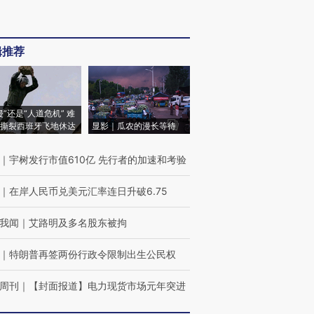
辑推荐
侵”还是“人道危机” 难
撕裂西班牙飞地休达
显影｜瓜农的漫长等待
｜
宇树发行市值610亿 先行者的加速和考验
｜
在岸人民币兑美元汇率连日升破6.75
我闻
｜
艾路明及多名股东被拘
｜
特朗普再签两份行政令限制出生公民权
周刊
｜
【封面报道】电力现货市场元年突进