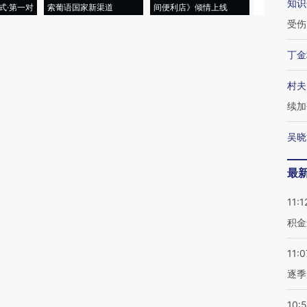
知识
式·第一对
索葡语国家新渠道
间便利店》倾情上线
业
受伤
丁金
村夫
续加
吴晓
最
11:1
积金
11:0
逐季
10: