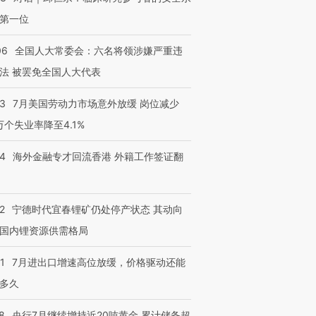
第一位
06
全国人大常委会：六名将领涉嫌严重违
法 被罢免全国人大代表
43
7月美国劳动力市场意外放缓 岗位减少
3万个失业率降至4.1%
14
海外金融专才回流香港 外籍工作签证翻
2
宁德时代宜春锂矿仍处停产状态 其动向
国内锂资源供需格局
1
7月进出口增速高位放缓，价格驱动还能
多久
8
央行7月继续增持近20吨黄金 累计储备超