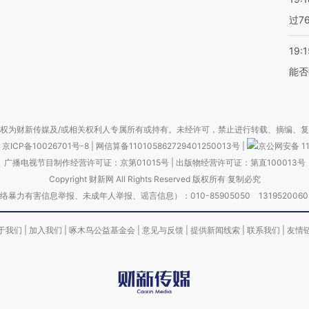
过7
19:1
能否
权为财新传媒及/或相关权利人专属所有或持有。未经许可，禁止进行转载、摘编、
京ICP备10026701号-8
|
网信算备110105862729401250013号
|
京公网安备 11
广播电视节目制作经营许可证：京第01015号
|
出版物经营许可证：第直100013号
Copyright 财新网 All Rights Reserved 版权所有 复制必究
害信息举报、未成年人举报、谣言信息）：010-85905050 13195200605 举报邮
于我们
|
加入我们
|
啄木鸟公益基金会
|
意见与反馈
|
提供新闻线索
|
联系我们
|
友情