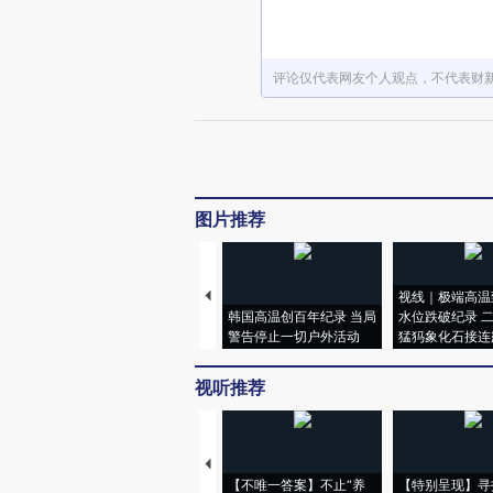
评论仅代表网友个人观点，不代表财
图片推荐
视线｜极端高温
韩国高温创百年纪录 当局
水位跌破纪录 
警告停止一切户外活动
猛犸象化石接连
视听推荐
【不唯一答案】不止“养
【特别呈现】寻