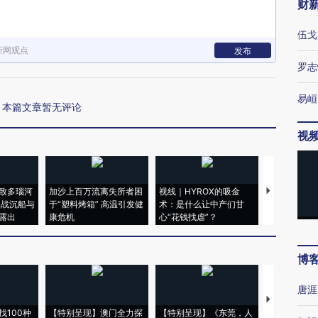
财
伍戈
新网观点
发布
罗志
易峘
本篇文章暂无评论
视
致多瑙河
加沙上百万流离失所者困
视线｜HYROX的吸金
马航飞行员
二战沉船与
于“塑料烤箱” 高温引发健
术：是什么让中产们甘
粒摇头丸 尿
露出
康危机
心“花钱找虐”？
毒品
博
唐涯
【推广】走
找100种
【特别呈现】澳门全力探
【特别呈现】《东莞，人
会，让数智科