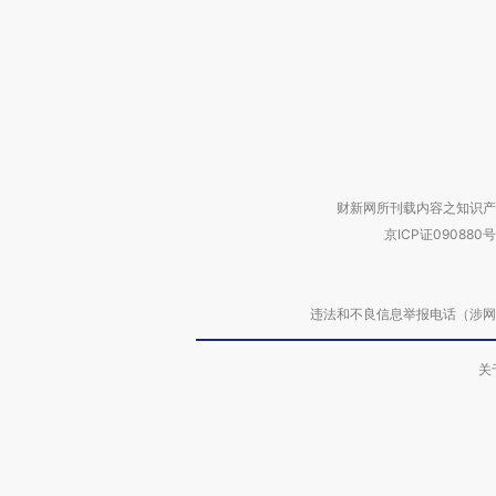
财新网所刊载内容之知识产
京ICP证090880号
违法和不良信息举报电话（涉网络暴力有
关