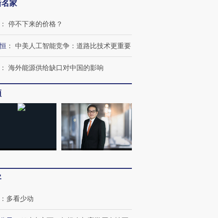
新名家
：
停不下来的价格？
恒
：
中美人工智能竞争：道路比技术更重要
：
海外能源供给缺口对中国的影响
频
跨国走私7万
视线｜被称为“蟑螂”的印
视线｜“入侵”还是“人道危
检体内含3种
度Z世代 用街头抗争将教
机”？难民潮撕裂西班牙
秘鲁纳斯
育部长拱下台
飞地休达
13人遇难
客
：
多看少动
进第四届链博
【商旅对话】华住集团
技“链”接产
【特别呈现】寻找100种
CFO：不靠规模取胜，华
【特别呈