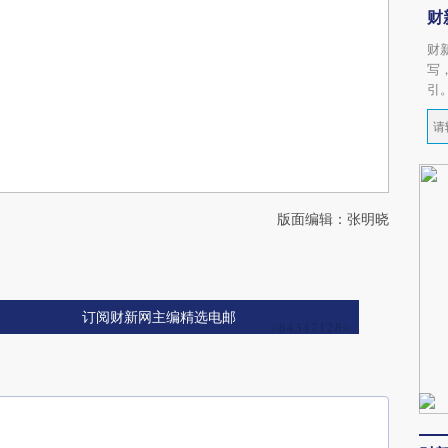
财
财
写
引
版面编辑：张明晓
订阅财新网主编精选电邮