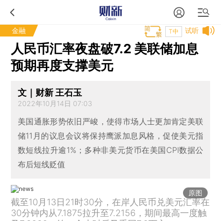
金融
试听
T中
人民币汇率夜盘破7.2 美联储加息
预期再度支撑美元
文｜财新 王石玉
2022年10月14日 07:03
美国通胀形势依旧严峻，使得市场人士更加肯定美联
储11月的议息会议将保持鹰派加息风格，促使美元指
数短线拉升逾1%；多种非美元货币在美国CPI数据公
布后短线贬值
原图
截至10月13日21时30分，在岸人民币兑美元汇率在
30分钟内从7.1875拉升至7.2156，期间最高一度触