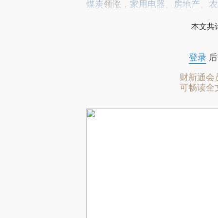
煤炭
领涨，
家用电器
、
房地产
、
农
本文共计
登录
后
财新通会
可畅读全