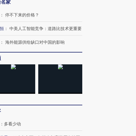
新名家
：
停不下来的价格？
恒
：
中美人工智能竞争：道路比技术更重要
：
海外能源供给缺口对中国的影响
频
客
：
多看少动