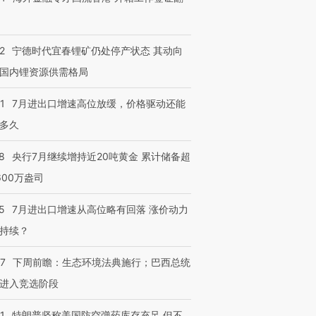
2
宁德时代宜春锂矿仍处停产状态 其动向
国内锂资源供需格局
跨国走私7万
视线｜被称为“蟑螂”的印
视线｜“入侵”还是“人道危
检体内含3种
度Z世代 用街头抗争将教
机”？难民潮撕裂西班牙
秘鲁纳斯
1
7月进出口增速高位放缓，价格驱动还能
育部长拱下台
飞地休达
13人遇难
多久
8
央行7月继续增持近20吨黄金 累计储备超
600万盎司
进第四届链博
【商旅对话】华住集团
技“链”接产
【特别呈现】寻找100种
CFO：不靠规模取胜，华
【特别呈
5
7月进出口增速从高位略有回落 涨价动力
有意思的生活方式·第三对
住三大增长引擎是什么？
有意思的
持续？
07
下周前瞻：生态环境法典施行；巴西总统
进入竞选阶段
1
特朗普坚称美国防空弹药库存充足 但不