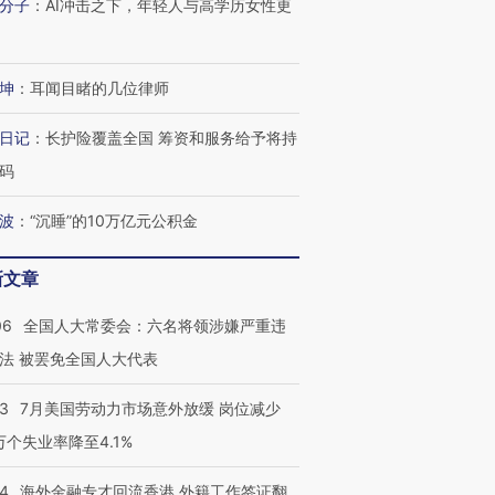
分子
：
AI冲击之下，年轻人与高学历女性更
坤
：
耳闻目睹的几位律师
日记
：
长护险覆盖全国 筹资和服务给予将持
码
波
：
“沉睡”的10万亿元公积金
新文章
06
全国人大常委会：六名将领涉嫌严重违
法 被罢免全国人大代表
43
7月美国劳动力市场意外放缓 岗位减少
3万个失业率降至4.1%
14
海外金融专才回流香港 外籍工作签证翻