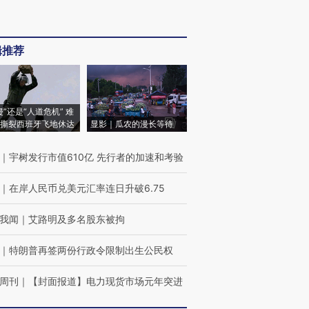
辑推荐
侵”还是“人道危机” 难
撕裂西班牙飞地休达
显影｜瓜农的漫长等待
｜
宇树发行市值610亿 先行者的加速和考验
｜
在岸人民币兑美元汇率连日升破6.75
我闻
｜
艾路明及多名股东被拘
｜
特朗普再签两份行政令限制出生公民权
周刊
｜
【封面报道】电力现货市场元年突进