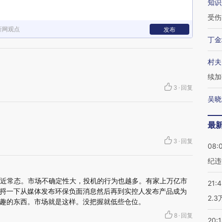
知识
受伤
新网观点
发布
丁金
村夫
续加
3
·
回复
吴晓
最
。
3
·
回复
08:
纪违
最近常态。市场不确定性大，投机的行为也越多。有家上万亿市
21:
捋一下从媒体发布环保负面消息然后再到实控人发布产品成为
2.
趣的东西。市场就是这样。没把握就低些仓位。
8
·
回复
20: