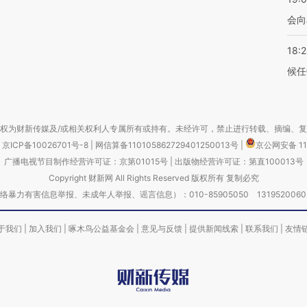
会向
18:
候任
权为财新传媒及/或相关权利人专属所有或持有。未经许可，禁止进行转载、摘编、
京ICP备10026701号-8
|
网信算备110105862729401250013号
|
京公网安备 11
广播电视节目制作经营许可证：京第01015号
|
出版物经营许可证：第直100013号
Copyright 财新网 All Rights Reserved 版权所有 复制必究
害信息举报、未成年人举报、谣言信息）：010-85905050 13195200605 举报邮
于我们
|
加入我们
|
啄木鸟公益基金会
|
意见与反馈
|
提供新闻线索
|
联系我们
|
友情