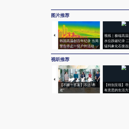
图片推荐
视线｜极端高温
韩国高温创百年纪录 当局
水位跌破纪录 
警告停止一切户外活动
猛犸象化石接连
视听推荐
【不唯一答案】不止“养
【特别呈现】寻
老”
有意思的生活方