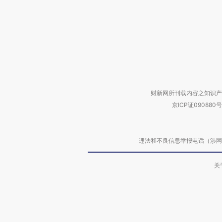
财新网所刊载内容之知识产
京ICP证090880号
违法和不良信息举报电话（涉网络暴力有
关