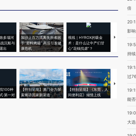
倍
20:1
影响
致多瑙河
加沙上百万流离失所者困
视线｜HYROX的吸金
马航飞行员
二战沉船与
于“塑料烤箱” 高温引发健
术：是什么让中产们甘
粒摇头丸 尿
19:5
露出
康危机
心“花钱找虐”？
毒品
持续
19:1
过7
【推广】走
找100种
【特别呈现】澳门全力探
【特别呈现】《东莞，人
会，让数智科
19:1
式·第一对
索葡语国家新渠道
间便利店》倾情上线
业
能否
19:
大选
19:0