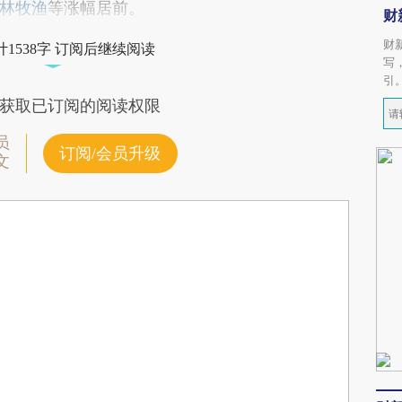
林牧渔
等涨幅居前。
财
财
1538字 订阅后继续阅读
写
引
获取已订阅的阅读权限
员
订阅/会员升级
文