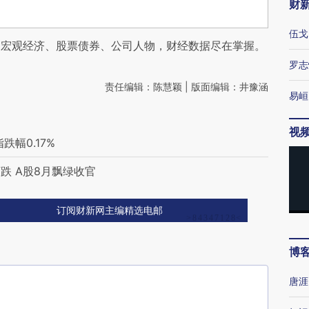
财
伍戈
阅宏观经济、股票债券、公司人物，财经数据尽在掌握。
罗志
责任编辑：陈慧颖 | 版面编辑：井豫涵
易峘
视
幅0.17%
跌 A股8月飘绿收官
订阅财新网主编精选电邮
博
唐涯