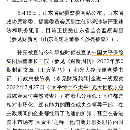
8月16日，山东省纪委监委网站公布，山东省
政协原常委、提案委员会原副主任孙亮涉嫌严重违
法和职务犯罪，目前正接受山东省监委监察调查
（参见财新网《
山东高速原董事长孙亮被查
》）。
孙亮被查与今年早些时候被查的
中国太平保险
集团
原董事长
王滨
（参见《财新周刊》2022年第6
期封面文章《
王滨落马
》）和光大控股原党委书
记、行政总裁
陈爽
（参见财新我闻|金融一线观察
2022年7月27日《
“太平绅士不太平” 光大控股原总
裁陈爽因何突然被查
》）有着几分相似：同样都是
相对市场化、颇有能力的国企或央企领导干部、在
主政期间的企业都经历了飞速的扩张，甚至在香港
资本市场有“大金主”之称；他们离开涉案职位的时