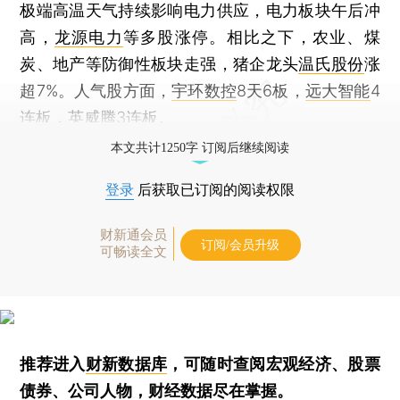
极端高温天气持续影响电力供应，电力板块午后冲
高，
龙源电力
等多股涨停。相比之下，农业、煤
炭、地产等防御性板块走强，猪企龙头
温氏股份
涨
超7%。人气股方面，
宇环数控
8天6板，
远大智能
4
连板，
英威腾
3连板。
本文共计1250字 订阅后继续阅读
登录
后获取已订阅的阅读权限
财新通会员
订阅/会员升级
可畅读全文
推荐进入
财新数据库
，可随时查阅宏观经济、股票
债券、公司人物，财经数据尽在掌握。