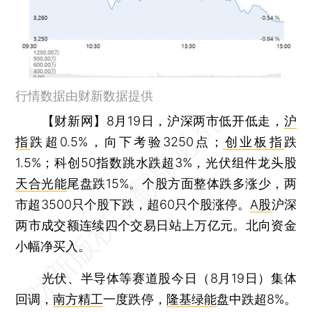
行情数据由财新数据提供
【财新网】
8月19日，沪深两市低开低走，
沪
指
跌超0.5%，向下考验3250点；
创业板指
跌
1.5%；科创50指数跳水跌超3%，光伏组件龙头股
天合光能
尾盘跌15%。个股方面整体跌多涨少，两
市超3500只个股下跌，超60只个股涨停。
A股
沪深
两市成交额连续四个交易日站上万亿元。北向资金
小幅净买入。
光伏、半导体等赛道股今日（8月19日）集体
回调，
南方精工
一度跌停，
隆基绿能
盘中跌超8%。