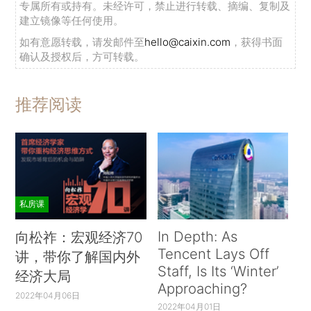
专属所有或持有。未经许可，禁止进行转载、摘编、复制及
建立镜像等任何使用。
如有意愿转载，请发邮件至
hello@caixin.com
，获得书面
确认及授权后，方可转载。
推荐阅读
私房课
In Depth: As
向松祚：宏观经济70
Tencent Lays Off
讲，带你了解国内外
Staff, Is Its ‘Winter’
经济大局
Approaching?
2022年04月06日
2022年04月01日