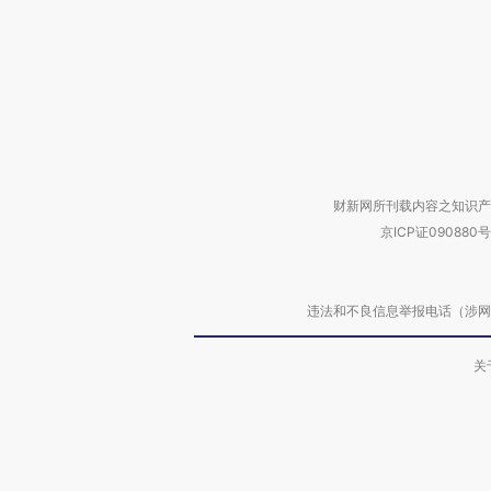
财新网所刊载内容之知识产
京ICP证090880号
违法和不良信息举报电话（涉网络暴力有
关