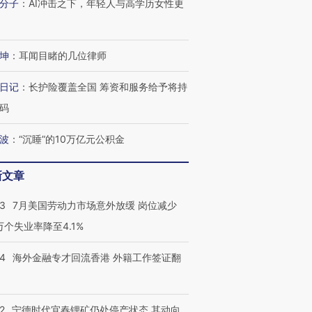
分子
：
AI冲击之下，年轻人与高学历女性更
坤
：
耳闻目睹的几位律师
日记
：
长护险覆盖全国 筹资和服务给予将持
码
波
：
“沉睡”的10万亿元公积金
新文章
跨国走私7万
视线｜被称为“蟑螂”的印
视线｜“入侵”还是“人道危
检体内含3种
度Z世代 用街头抗争将教
机”？难民潮撕裂西班牙
秘鲁纳斯
43
7月美国劳动力市场意外放缓 岗位减少
育部长拱下台
飞地休达
13人遇难
3万个失业率降至4.1%
14
海外金融专才回流香港 外籍工作签证翻
进第四届链博
【商旅对话】华住集团
技“链”接产
【特别呈现】寻找100种
CFO：不靠规模取胜，华
【特别呈
2
宁德时代宜春锂矿仍处停产状态 其动向