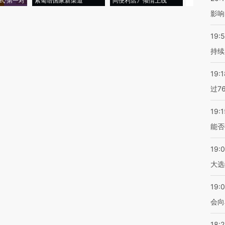
式·第一对
索葡语国家新渠道
间便利店》倾情上线
业
影响
19:5
持续
19:1
过7
19:1
能否
19:
大选
19:0
会向
18: