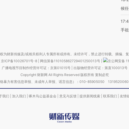
候任
17:
手祖
权为财新传媒及/或相关权利人专属所有或持有。未经许可，禁止进行转载、摘编、
京ICP备10026701号-8
|
网信算备110105862729401250013号
|
京公网安备 11
广播电视节目制作经营许可证：京第01015号
|
出版物经营许可证：第直100013号
Copyright 财新网 All Rights Reserved 版权所有 复制必究
害信息举报、未成年人举报、谣言信息）：010-85905050 13195200605 举报邮
于我们
|
加入我们
|
啄木鸟公益基金会
|
意见与反馈
|
提供新闻线索
|
联系我们
|
友情