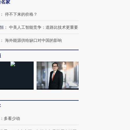
新名家
：
停不下来的价格？
恒
：
中美人工智能竞争：道路比技术更重要
：
海外能源供给缺口对中国的影响
频
客
：
多看少动