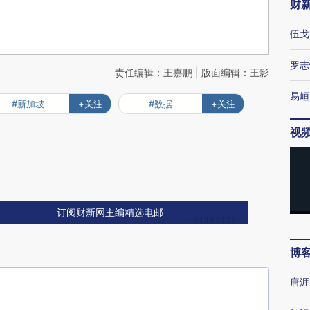
财
伍戈
罗志
责任编辑：王嘉鹏 | 版面编辑：王影
易峘
#新加坡
+关注
#数据
+关注
视
订阅财新网主编精选电邮
博
唐涯