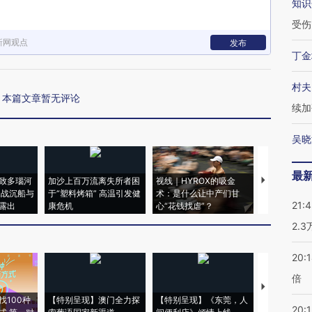
知识
受伤
新网观点
发布
丁金
村夫
本篇文章暂无评论
续加
吴晓
最
致多瑙河
加沙上百万流离失所者困
视线｜HYROX的吸金
马航飞行员
二战沉船与
于“塑料烤箱” 高温引发健
术：是什么让中产们甘
粒摇头丸 尿
21:
露出
康危机
心“花钱找虐”？
毒品
2.
20:
倍
【推广】走
找100种
【特别呈现】澳门全力探
【特别呈现】《东莞，人
会，让数智科
20:1