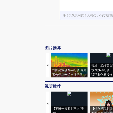
评论仅代表网友个人观点，不代表财
图片推荐
视线｜极端高温
韩国高温创百年纪录 当局
水位跌破纪录 
警告停止一切户外活动
猛犸象化石接连
视听推荐
【不唯一答案】不止“养
【特别呈现】寻