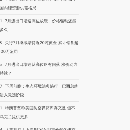
有意思的生活方式·第三对
住三大增长引擎是什么？
有意思的
国内锂资源供需格局
1
7月进出口增速高位放缓，价格驱动还能
多久
8
央行7月继续增持近20吨黄金 累计储备超
600万盎司
5
7月进出口增速从高位略有回落 涨价动力
持续？
07
下周前瞻：生态环境法典施行；巴西总统
进入竞选阶段
1
特朗普坚称美国防空弹药库存充足 但不
乌克兰提供更多
24
人事观察｜上海55岁女副市长解冬进京