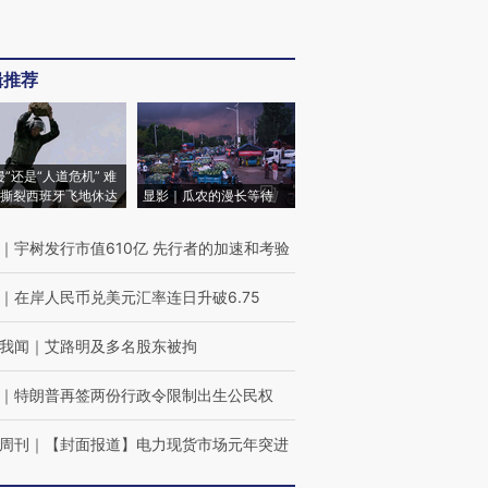
辑推荐
侵”还是“人道危机” 难
撕裂西班牙飞地休达
显影｜瓜农的漫长等待
｜
宇树发行市值610亿 先行者的加速和考验
｜
在岸人民币兑美元汇率连日升破6.75
我闻
｜
艾路明及多名股东被拘
｜
特朗普再签两份行政令限制出生公民权
周刊
｜
【封面报道】电力现货市场元年突进