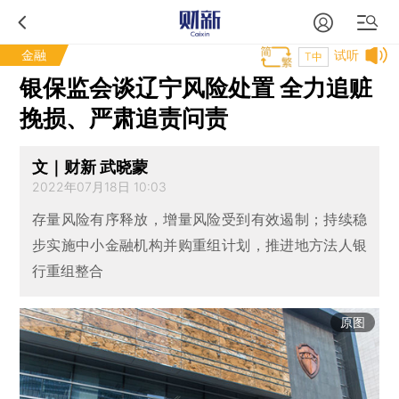
金融
试听
T中
银保监会谈辽宁风险处置 全力追赃
挽损、严肃追责问责
文｜财新 武晓蒙
2022年07月18日 10:03
存量风险有序释放，增量风险受到有效遏制；持续稳
步实施中小金融机构并购重组计划，推进地方法人银
行重组整合
原图