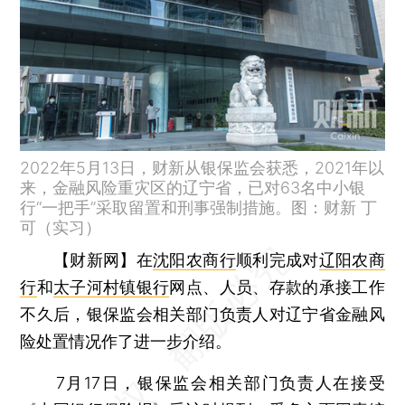
2022年5月13日，财新从银保监会获悉，2021年以
来，金融风险重灾区的辽宁省，已对63名中小银
行“一把手”采取留置和刑事强制措施。图：财新 丁
可（实习）
【财新网】
在
沈阳农商行
顺利完成对
辽阳农商
行
和
太子河村镇银行
网点、人员、存款的承接工作
不久后，银保监会相关部门负责人对辽宁省金融风
险处置情况作了进一步介绍。
7月17日，银保监会相关部门负责人在接受