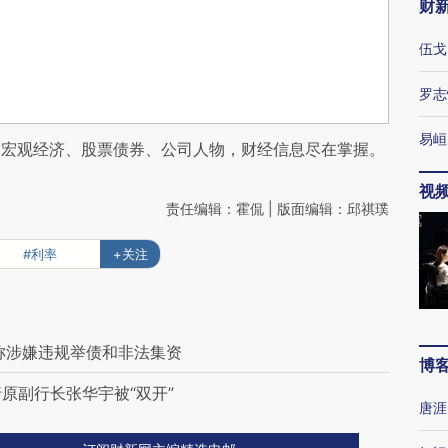
财
伍戈
罗志
易峘
阅宏观经济、股票债券、公司人物，财经信息尽在掌握。
视
责任编辑：霍侃 | 版面编辑：邱祺璞
#利率
+关注
称涉嫌违规举债和非法集资
博
行原副行长张华宇被“双开”
唐涯