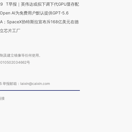
29
T早报｜英伟达或拟下调下代GPU显存配
Open AI为免费用户默认提供GPT-5.6
NA；SpaceX协特斯拉宣布斥168亿美元在德
立芯片工厂
复制及建立镜像等任何使用。
010502034662号
箱：laixin@caixin.com
链接