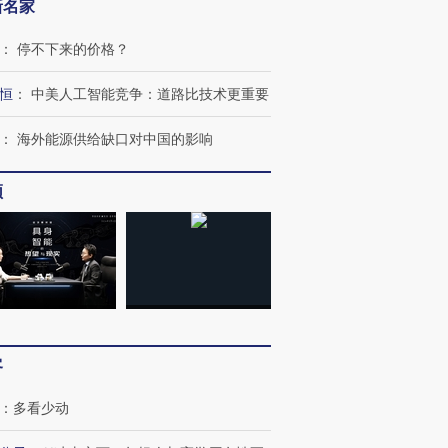
新名家
：
停不下来的价格？
恒
：
中美人工智能竞争：道路比技术更重要
：
海外能源供给缺口对中国的影响
频
客
：
多看少动