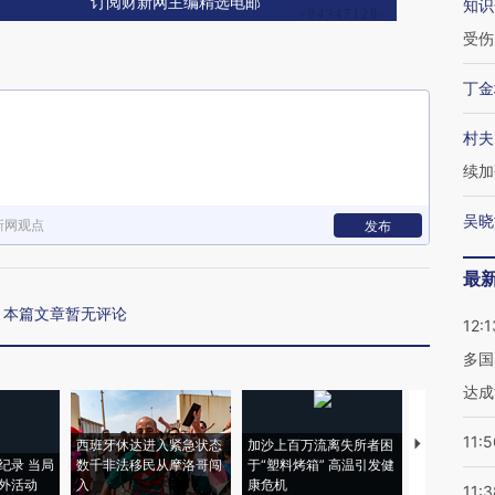
订阅财新网主编精选电邮
知识
受伤
丁金
村夫
续加
吴晓
新网观点
发布
最
本篇文章暂无评论
12:1
多国
达成
11:5
西班牙休达进入紧急状态
加沙上百万流离失所者困
视线｜HYR
纪录 当局
数千非法移民从摩洛哥闯
于“塑料烤箱” 高温引发健
术：是什么
外活动
入
康危机
心“花钱找虐
11:3