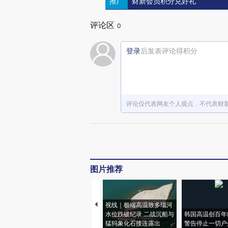
推广
财新会员积分兑好礼
评论区
0
登录
后发表评论得积分
评论仅代表网友个人观点，不代表财
图片推荐
视线｜极端高温致多瑙河
水位跌破纪录 二战沉船与
韩国高温创百年
猛犸象化石接连露出
警告停止一切户