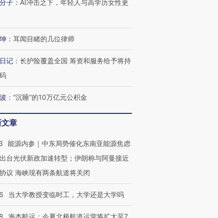
分子
：
AI冲击之下，年轻人与高学历女性更
坤
：
耳闻目睹的几位律师
日记
：
长护险覆盖全国 筹资和服务给予将持
码
波
：
“沉睡”的10万亿元公积金
新文章
3
能源内参｜中东局势催化东南亚能源焦虑
出台光伏新政加速转型；伊朗称与阿曼接近
协议 海峡现有两条航道将关闭
6
当大学教授变临时工，大学还是大学吗
OX的吸金
马航飞行员跨国走私7万
视线｜被称为“蟑螂”的印
让中产们甘
粒摇头丸 尿检体内含3种
度Z世代 用街头抗争将教
秘鲁纳斯
”？
毒品
育部长拱下台
13人遇难
8
海杰航运：今夏北极航道运营将扩大至7