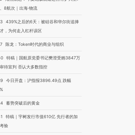
、8航次｜出海·物流
53
439%之后的6天：被硅谷和华尔街追捧
才，为何走入杠杆误区
进第四届链博
【商旅对话】华住集团
技“链”接产
【特别呈现】寻找100种
CFO：不靠规模取胜，华
【特别呈
有意思的生活方式·第三对
住三大增长引擎是什么？
有意思的
07
陈龙：Token时代的商业与组织
50
特稿｜国航原党委书记樊澄受贿3847万
审待宣判 否认大多数指控
29
今日开盘：沪指报3896.49点 跌幅
0%
24
蓄势突破后的黄金
51
特稿｜宇树发行市值610亿 先行者的加
考验