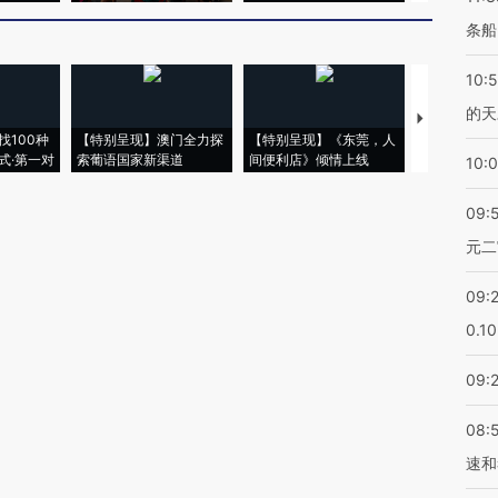
条船
10:
的天
【推广】走
找100种
【特别呈现】澳门全力探
【特别呈现】《东莞，人
会，让数智科
式·第一对
索葡语国家新渠道
间便利店》倾情上线
业
10:
09:
元二
09:
0.1
09:
08:
速和