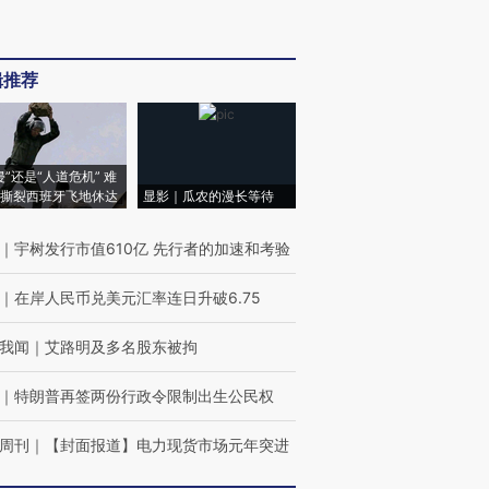
辑推荐
侵”还是“人道危机” 难
撕裂西班牙飞地休达
显影｜瓜农的漫长等待
｜
宇树发行市值610亿 先行者的加速和考验
｜
在岸人民币兑美元汇率连日升破6.75
我闻
｜
艾路明及多名股东被拘
｜
特朗普再签两份行政令限制出生公民权
周刊
｜
【封面报道】电力现货市场元年突进