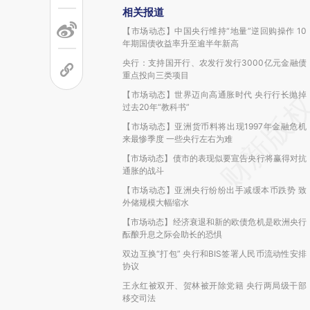
相关报道
【市场动态】中国央行维持“地量”逆回购操作 10
年期国债收益率升至逾半年新高
央行：支持国开行、农发行发行3000亿元金融债
重点投向三类项目
【市场动态】世界迈向高通胀时代 央行行长抛掉
过去20年“教科书”
【市场动态】亚洲货币料将出现1997年金融危机
来最惨季度 一些央行左右为难
【市场动态】债市的表现似要宣告央行将赢得对抗
通胀的战斗
【市场动态】亚洲央行纷纷出手减缓本币跌势 致
外储规模大幅缩水
【市场动态】经济衰退和新的欧债危机是欧洲央行
酝酿升息之际会助长的恐惧
双边互换“打包” 央行和BIS签署人民币流动性安排
协议
王永红被双开、贺林被开除党籍 央行两局级干部
移交司法