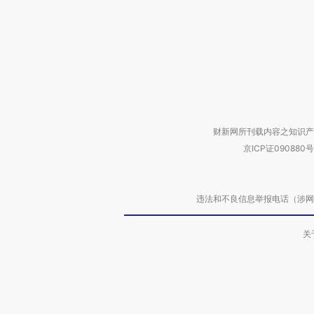
财新网所刊载内容之知识产
京ICP证090880号
违法和不良信息举报电话（涉网络暴力有
关