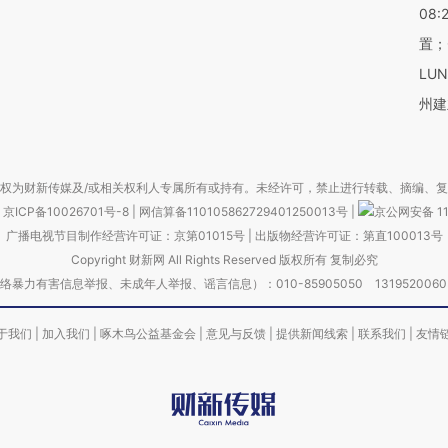
08:
置；
LU
州建
权为财新传媒及/或相关权利人专属所有或持有。未经许可，禁止进行转载、摘编、
京ICP备10026701号-8
|
网信算备110105862729401250013号
|
京公网安备 11
广播电视节目制作经营许可证：京第01015号
|
出版物经营许可证：第直100013号
Copyright 财新网 All Rights Reserved 版权所有 复制必究
害信息举报、未成年人举报、谣言信息）：010-85905050 13195200605 举报邮
于我们
|
加入我们
|
啄木鸟公益基金会
|
意见与反馈
|
提供新闻线索
|
联系我们
|
友情